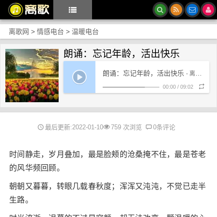
离歌网
>
情感电台
>
温暖电台
朗诵：忘记年龄，活出快乐
朗诵：忘记年龄，活出快乐
- 离歌网络电台
00:00
/
09:02
最后更新:2022-01-10
759 次浏览
0条评论
时间静走，岁月叠加，最是脸颊的沧桑掩不住，最是苍老
的风华频回顾。
朝朝又暮暮，转眼几载春秋度；浑浑又沌沌，不觉已走半
生路。