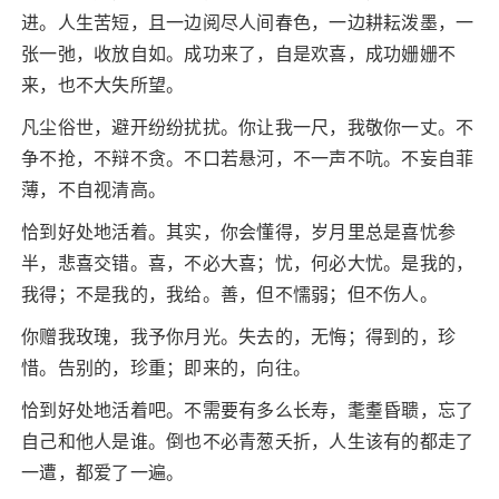
进。人生苦短，且一边阅尽人间春色，一边耕耘泼墨，一
张一弛，收放自如。成功来了，自是欢喜，成功姗姗不
来，也不大失所望。
凡尘俗世，避开纷纷扰扰。你让我一尺，我敬你一丈。不
争不抢，不辩不贪。不口若悬河，不一声不吭。不妄自菲
薄，不自视清高。
恰到好处地活着。其实，你会懂得，岁月里总是喜忧参
半，悲喜交错。喜，不必大喜；忧，何必大忧。是我的，
我得；不是我的，我给。善，但不懦弱；但不伤人。
你赠我玫瑰，我予你月光。失去的，无悔；得到的，珍
惜。告别的，珍重；即来的，向往。
恰到好处地活着吧。不需要有多么长寿，耄耋昏聩，忘了
自己和他人是谁。倒也不必青葱夭折，人生该有的都走了
一遭，都爱了一遍。