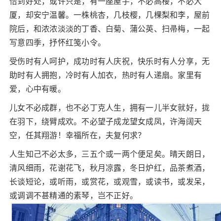
恰到好处，或许只是，有一座屋宇，不必高楼，不必大
厦，却安宁温馨。一株桃杏，几枝樱，几棵梨和李，屋前
院后，和浓浓淡淡的丁香、白菊、蒲公英、扫帚梅，一起
写意四季，抒怀红笺小令。
受伤时有人呵护，成功时有人庆祝，快乐时有人分享，无
助时有人拥抱，冷时有人加衣，热时有人递扇。家里有
爱，心中有暖。
儿女不必成群，也不必丁克人生，拥有一儿半女就好，拢
在羽下，绕臂成欢。不必望子成龙望女成凤，许海阔天
空，任其翔游！幸福所在，夫复何求？
人生知己不必太多，三五个或一两个便足矣。晴天朗日，
清风细雨，花谢花飞，秋月凉露，冬日炉红，品茶煮酒，
长谈短论，或听雨，或赏花，或观雪，或读书，或发呆，
或调调不甚精通的素琴，岂不正好。