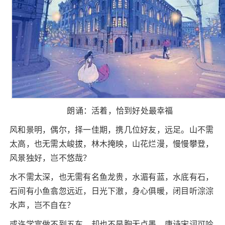
朗诵：活着，恰到好处最幸福
风和景明，偶尔，择一佳期，携几位好友，远足。山不需
太高，也无需太峻拔，林木掩映，山花烂漫，慢慢攀登，
风景独好，岂不悠哉？
水不需太深，也无需有名鱼龙贵，水湄有蓝，水底有石，
石间有小鱼翕忽远近，日光下澈，身心俱暖，闭目听淙淙
水声，岂不自在？
或许学富做不到五车，却也不是胸无点墨。唐诗宋词可吟