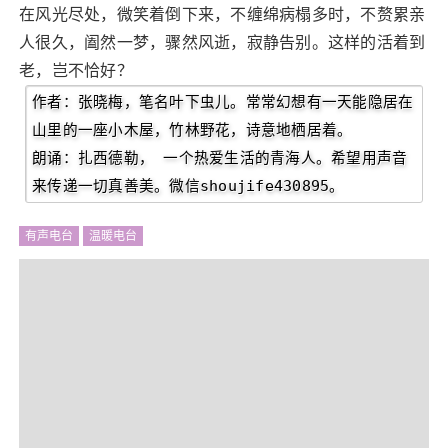
在风光尽处，微笑着倒下来，不缠绵病榻多时，不赘累亲
人很久，阖然一梦，骤然风逝，寂静告别。这样的活着到
老，岂不恰好？
作者：张晓梅，笔名叶下虫儿。常常幻想有一天能隐居在
山里的一座小木屋，竹林野花，诗意地栖居着。
朗诵：扎西德勒， 一个热爱生活的青海人。希望用声音
来传递一切真善美。微信shoujife430895。
有声电台
温暖电台