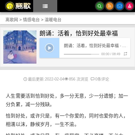
离歌网
>
情感电台
>
温暖电台
朗诵：活着，恰到好处最幸福
朗诵：活着，恰到好处最幸福
- 离歌网络电台
00:00
/
08:49
最后更新:2022-02-04
856 次浏览
0条评论
人生需要活到恰到好处，多一分无意，少一分遗憾；加一
分负累，减一分残缺。
恰到好处，或许只是，有一个你爱的，同时也爱你的人，
相濡以沫，静候岁月，一生不渝。