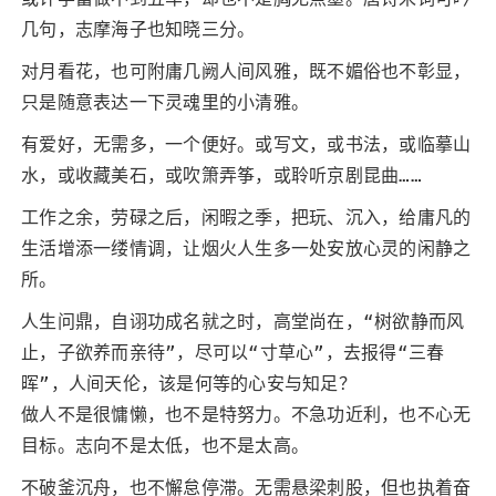
几句，志摩海子也知晓三分。
对月看花，也可附庸几阙人间风雅，既不媚俗也不彰显，
只是随意表达一下灵魂里的小清雅。
有爱好，无需多，一个便好。或写文，或书法，或临摹山
水，或收藏美石，或吹箫弄筝，或聆听京剧昆曲……
工作之余，劳碌之后，闲暇之季，把玩、沉入，给庸凡的
生活增添一缕情调，让烟火人生多一处安放心灵的闲静之
所。
人生问鼎，自诩功成名就之时，高堂尚在，“树欲静而风
止，子欲养而亲待”，尽可以“寸草心”，去报得“三春
晖”，人间天伦，该是何等的心安与知足？
做人不是很慵懒，也不是特努力。不急功近利，也不心无
目标。志向不是太低，也不是太高。
不破釜沉舟，也不懈怠停滞。无需悬梁刺股，但也执着奋