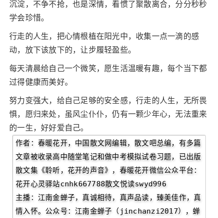
沉淀，不争不抢，也是深情，看惯了聚散离合，分分秒秒
学会珍惜。
行走的人生，把心情根植在阳光中，收集一点一滴的感
动，放下该放下的，让步履轻盈些。
每天清晨给自己一个微笑，愿生活温暖有趣，每个当下都
过得健康而美好。
努力变强大，给自己足够的安全感，行走的人生，无所畏
惧，愿归来处，虽风尘仆仆，仍有一颗少年心，无法重来
的一生，好好爱自己。
作者：春暖花开，中国散文网编辑，散文吧总编，有多篇
文章被收录高中随堂笔记和做中考模拟试卷习题，已出版
散文集《聆听，花开的声音》，春暖花开微信公众平台：
花开心灵驿站cnhk667788散文悦读swyd996
主播：江南金蝉子，真诚相待，真声品读，臻美佳作，真
情入怀。公众号：江南金蝉子（jinchanzi2017），蝉