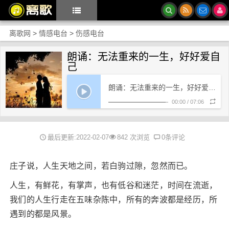
离歌网
>
情感电台
>
伤感电台
朗诵：无法重来的一生，好好爱自
己
朗诵：无法重来的一生，好好爱自己
00:00
/
07:06
最后更新:2022-02-07
842 次浏览
0条评论
庄子说，人生天地之间，若白驹过隙，忽然而已。
人生，有鲜花，有掌声，也有低谷和迷茫，时间在流逝，
我们的人生行走在五味杂陈中，所有的奔波都是经历，所
遇到的都是风景。