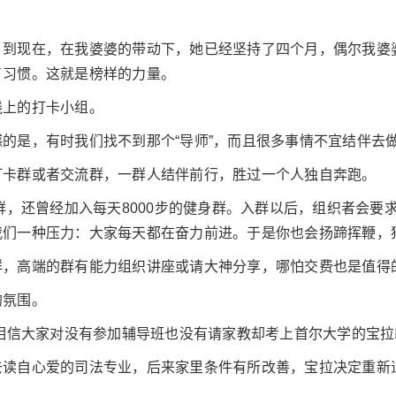
，到现在，在我婆婆的带动下，她已经坚持了四个月，偶尔我婆
了习惯。这就是榜样的力量。
线上的打卡小组。
的是，有时我们找不到那个“导师”，而且很多事情不宜结伴去
打卡群或者交流群，一群人结伴前行，胜过一个人独自奔跑。
卡群，还曾经加入每天8000步的健身群。入群以后，组织者会
我们一种压力：大家每天都在奋力前进。于是你也会扬蹄挥鞭，
群，高端的群有能力组织讲座或请大神分享，哪怕交费也是值得
的氛围。
，相信大家对没有参加辅导班也没有请家教却考上首尔大学的宝
读自心爱的司法专业，后来家里条件有所改善，宝拉决定重新追