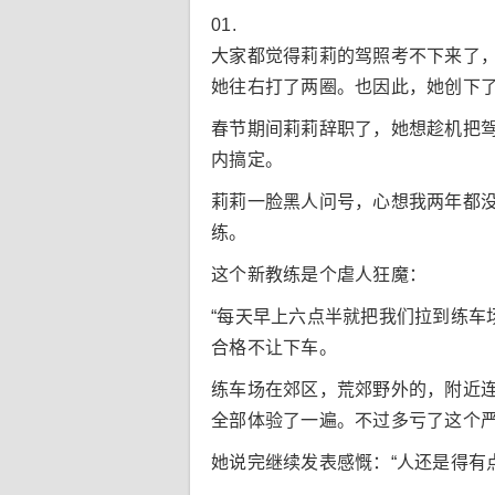
01.
大家都觉得莉莉的驾照考不下来了，
她往右打了两圈。也因此，她创下
春节期间莉莉辞职了，她想趁机把
内搞定。
莉莉一脸黑人问号，心想我两年都
练。
这个新教练是个虐人狂魔：
“每天早上六点半就把我们拉到练
合格不让下车。
练车场在郊区，荒郊野外的，附近
全部体验了一遍。不过多亏了这个严
她说完继续发表感慨：“人还是得有