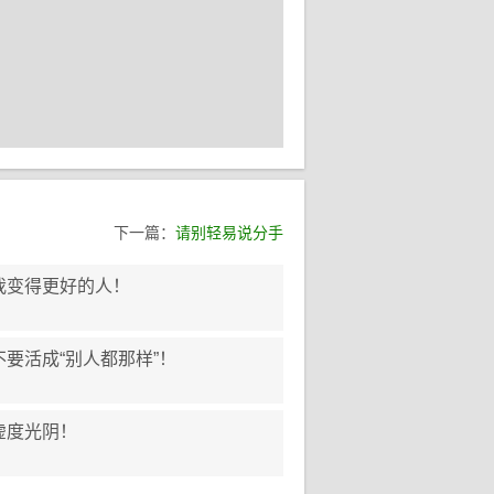
下一篇：
请别轻易说分手
我变得更好的人！
要活成“别人都那样”！
虚度光阴！