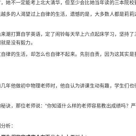
言，她不一定能考上北大清华，但至少会比她当年读的三本院校
来越多的人渴望过上自律的生活，遗憾的是，大多数人都是莉莉
血来潮打算自学英语，定了闹铃每天早上六点起床学习，坚持了
何就是没有毅力。
过自律的生活，却怎么也自律不起来。先别自责，因为这其实是
前几年他做初中物理老师时，他自认为讲课生动有趣，学生们也
的秘诀，那位老师说：“你知道什么样的老师容易教出成绩吗？
例分析：