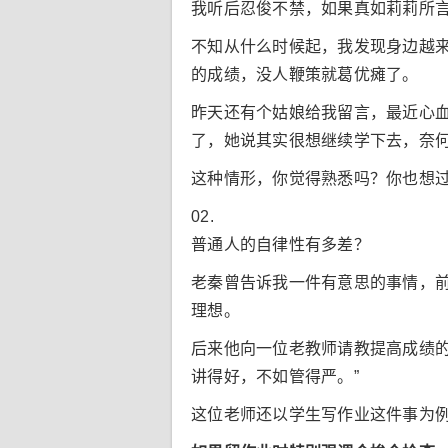
我听后忍俊不禁，如果真如莉莉所
不知从什么时候起，我发现身边越
的成绩，没人鞭策就葛优瘫了。
昨天还有个姑娘给我留言，最近心
了，她说其实很想继续学下去，奈
这种情形，你觉得熟悉吗？你也想
02.
普通人的自律性有多差？
老秦曾告诉我一件有意思的事情，
理想。
后来他向一位老教师请教提高成绩
讲得好，不如管得严。”
这位老师还以学生写作业这件事为