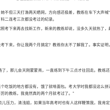
她不但三天打渔两天晒网，方向感还极差，教练在车下大声喊“
了科二连考三次都没考过的纪录。
驾照考下来再去找新工作，新来的教练却说，没多久天就热了，
没考下来，你让我两个月搞定？教练你太不了解我了。事实证明
车场了，那儿会天刚蒙蒙亮，一直练到下午三点才往回走。教练
连个吃饭的地方都没有，饿了就啃面包。考大学时我都没这么拼
厉的教练，我竟然真的两个月就考过了。”
点儿压力，清浅姐，如果当年高考时也有人这样鞭策我，我肯定