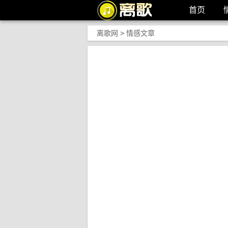
首页
离歌网
>
情感文章