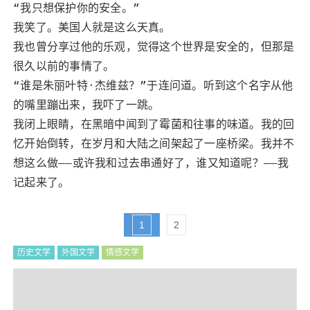
“我只想保护你的安全。”
我笑了。美国人就是这么天真。
我也曾分享过他的乐观，觉得这个世界是安全的，但那是
很久以前的事情了。
“谁是朱丽叶特·杰维兹？”于连问道。听到这个名字从他
的嘴里蹦出来，我吓了一跳。
我闭上眼睛，在黑暗中闻到了霉菌和往事的味道。我的回
忆开始倒转，在岁月和大陆之间架起了一座桥梁。我并不
想这么做——或许我和过去串通好了，谁又知道呢？——我
记起来了。
1
2
历史文学
外国文学
情感文学