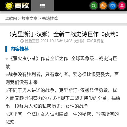
离歌网
>
故事文章
>
书籍推荐
（克里斯汀·汉娜）全新二战史诗巨作《夜莺》
最后更新:2021-10-15
1,408 次浏览
0条评论
内容推荐
☆《萤火虫小巷》作者全新之作 全球现象级二战史诗巨
献
☆战争没有胜利者，只有幸存者。爱必须比恨更强大，否
则我们没有未来
☆不同于男人讲述的战争，克里斯汀·汉娜凭借勇敢、优
雅而又颇具洞察力的方式捕捉下二战史诗般的全景，描绘
出一段鲜为人知的私密历史：女性的战争
☆这里有一个法国女人试图隐藏一生的秘密，写满所有的
悲欢