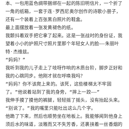
本、一包用蓝色绸带捆绑在一起的陈旧明信片，一个折了
一角的纸箱，一套于连·罗西尼奥尔创作的诗歌小册子，
还有一个装着上百张黑白照片的鞋盒。
最上面摆放着一张发黄褪色的纸。
我颤抖着双手把它拿了起来。这是一张战时的身份证，我
望着小小的护照尺寸照片里那个年轻女人的脸——朱丽叶
特·杰维兹。
“妈妈？”
我听到我的儿子走上了吱呀作响的木质台阶，脚步正好和
我的心跳同步。他刚才就在呼唤我吗？
“妈妈？你不该爬上来的。该死，这些楼梯太不牢固
了。”他说着站到了我的身旁，“摔上一跤——”
我伸手摸了摸他的裤腿，轻轻摇了摇头，没有抬起头来。
“别说了。”我的嘴里只能吐出这么几个字。
他跪了下来，然后也顺势坐在地板上。我能够闻到他身上
须后水的味道，淡雅而又不失芳香，还裹挟着一丝香烟的