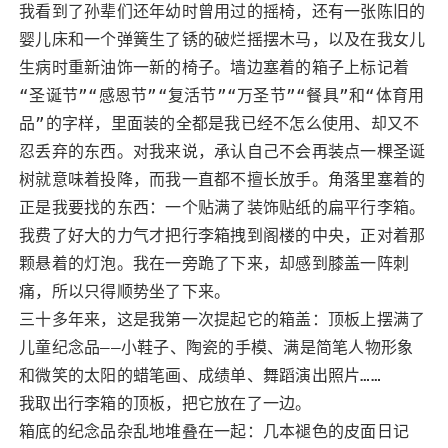
我看到了孙辈们还年幼时曾用过的摇椅，还有一张陈旧的
婴儿床和一个弹簧生了锈的破烂摇摆木马，以及在我女儿
生病时重新油饰一新的椅子。墙边塞着的箱子上标记着
“圣诞节”“感恩节”“复活节”“万圣节”“餐具”和“体育用
品”的字样，里面装的全都是我已经不怎么使用、却又不
忍丢弃的东西。对我来说，承认自己不会再装点一棵圣诞
树就意味着投降，而我一直都不擅长放手。角落里塞着的
正是我要找的东西：一个贴满了装饰贴纸的扁平行李箱。
我费了好大的力气才把行李箱拽到阁楼的中央，正对着那
颗悬着的灯泡。我在一旁跪了下来，却感到膝盖一阵刺
痛，所以只得顺势坐了下来。
三十多年来，这是我第一次提起它的箱盖：顶板上摆满了
儿童纪念品——小鞋子、陶瓷的手模、满是简笔人物形象
和微笑的太阳的蜡笔画、成绩单、舞蹈演出照片……
我取出行李箱的顶板，把它放在了一边。
箱底的纪念品杂乱地堆叠在一起：几本褪色的皮面日记