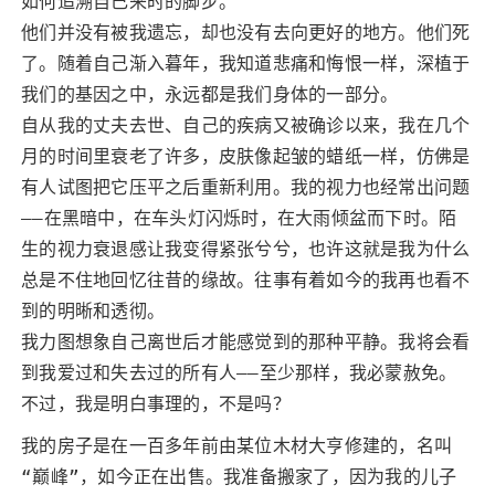
如何追溯自己来时的脚步。
他们并没有被我遗忘，却也没有去向更好的地方。他们死
了。随着自己渐入暮年，我知道悲痛和悔恨一样，深植于
我们的基因之中，永远都是我们身体的一部分。
自从我的丈夫去世、自己的疾病又被确诊以来，我在几个
月的时间里衰老了许多，皮肤像起皱的蜡纸一样，仿佛是
有人试图把它压平之后重新利用。我的视力也经常出问题
——在黑暗中，在车头灯闪烁时，在大雨倾盆而下时。陌
生的视力衰退感让我变得紧张兮兮，也许这就是我为什么
总是不住地回忆往昔的缘故。往事有着如今的我再也看不
到的明晰和透彻。
我力图想象自己离世后才能感觉到的那种平静。我将会看
到我爱过和失去过的所有人——至少那样，我必蒙赦免。
不过，我是明白事理的，不是吗？
我的房子是在一百多年前由某位木材大亨修建的，名叫
“巅峰”，如今正在出售。我准备搬家了，因为我的儿子