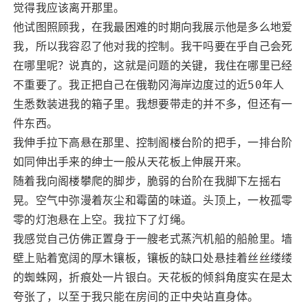
觉得我应该离开那里。
他试图照顾我，在我最困难的时期向我展示他是多么地爱
我，所以我容忍了他对我的控制。我干吗要在乎自己会死
在哪里呢？说真的，这就是问题的关键，我住在哪里已经
不重要了。我正把自己在俄勒冈海岸边度过的近50年人
生悉数装进我的箱子里。我想要带走的并不多，但还有一
件东西。
我伸手拉下高悬在那里、控制阁楼台阶的把手，一排台阶
如同伸出手来的绅士一般从天花板上伸展开来。
随着我向阁楼攀爬的脚步，脆弱的台阶在我脚下左摇右
晃。空气中弥漫着灰尘和霉菌的味道。头顶上，一枚孤零
零的灯泡悬在上空。我拉下了灯绳。
我感觉自己仿佛正置身于一艘老式蒸汽机船的船舱里。墙
壁上贴着宽阔的厚木镶板，镶板的缺口处悬挂着丝丝缕缕
的蜘蛛网，折痕处一片银白。天花板的倾斜角度实在是太
夸张了，以至于我只能在房间的正中央站直身体。