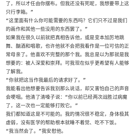
了，所以才任由你摆布。但我还没有死呢，我想要带上这
只行李箱。”
“这里面有什么你可能需要的东西吗？它们只不过是我们
的画作和其他一些没用的东西罢了。”
如果我在很久以前就把真相告诉他，或是变本加厉地跳
舞、酗酒和唱歌，也许他就不会把我看作是一位可信的正
常母亲了。他喜欢不完整的那个我。我总是以为那就是我
想要的：被人深爱和崇拜。可我现在似乎更希望有人能够
了解我。
“你就把这当作我最后的请求好了。”
我能看出他想要告诉我别那么说话，却又害怕自己的声音
会哽咽。他清了清嗓子说：“你以前已经两次战胜过病魔
了，这一次也一定能够打败它。”
我们都知道这是不可能的。我的情况很不稳定，身体极其
虚弱，没有医学的帮助根本就睡不着觉、吃不下饭。
“我当然会了。”我安慰他。