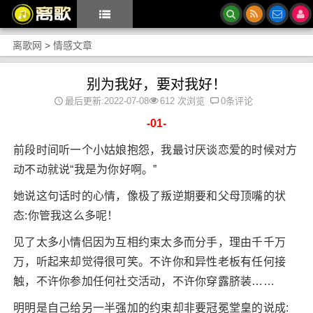
离歌网
>
情感文章
别为我好，要对我好！
最后更新:2022-07-08
612 次浏览
0条评论
-01-
前段时间听一个小姑娘抱怨，我最讨厌谈恋爱的时候对方
动不动就说“我是为你好啊。”
她说这句话时的心情，像极了叛逆期要和父母顶嘴的状
态:你管我这么多呢！
见了太多小情侣因为互相约束太多而分手，理由千千万
万，听起来却觉得很可笑。不许你和异性老板有任何接
触，不许你参加任何社交活动，不许你穿露脐装……
明明是自己给另一半强加的约束却非要冠冕堂皇的说成: