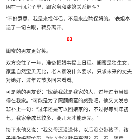
困在一间房子里，跟家务和婆媳关系缠斗？
“不好意思，我是来找伴侣，不是来应聘保姆的。”表姐奉
送了一记白眼，转身离开。
03
闺蜜的男友更好笑。
双方交往了一年，准备把婚事提上日程。闺蜜是独生女，
家里自然宝贝无比，老人家没什么要求，只求未来的丈夫
对她好，过年过节多回来看看。
可是她的男友说：“嫁给我就是我家的人，过年过节当然
得在我家。”可能是为了照顾闺蜜的感受吧，他又大发慈
悲补上一句：“过年还是可以回娘家的，不过得等到年初
七，我家亲戚比较多，要几天才能走完。”
接下来他又说：“我父母还没退休，以后没空带孩子，孩
子得你妈帮忙带。”你以为这就是高潮？不，不，随后，