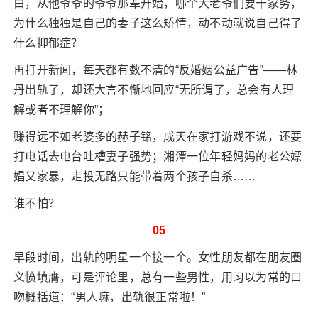
白，从他爷爷的爷爷那辈开始，哪个大老爷们要干家务，
为什么独独是自己的妻子这么矫情，动不动就说自己得了
什么抑郁症？
再打开新闻，每天都有数不清的“反婚姻公益广告”——林
丹出轨了，却还大言不惭地回应“无所谓了，总会有人理
解或者不理解你”；
赚得远不如老婆多的赫子铭，成天在家打游戏不说，还要
打电话去电台吐槽妻子强势；湘潭一位年轻妈妈的老公嫖
娼又家暴，走投无路只能带着两个孩子自杀……
谁不怕？
05
早段时间，出轨的明星一个接一个。女性朋友都在朋友圈
义愤填膺，可是评论里，总有一些男性，用习以为常的口
吻概括道：“男人嘛，出轨很正常啦！”