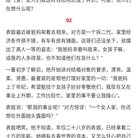
给气受？女人们就这样轻松地达成了共识。可是，男人们
在想什么呢？
02
表姐最近被爸妈架着去相亲。对方是一个拆二代，家里经
济条件很不错，有车有房有铺面。这哥们还没坐下，就摆
出了高人一等的姿态：“我爸妈非要叫我来，女孩子嘛，
追我的人多得是，也不知道他们在急什么？”
一番初步了解后，他开始讲对结婚对象的要求，漂亮、温
柔、贤惠，最要紧的是帮他打理好家里的一切：“我爸妈
上了年纪，希望能找个女孩子好好孝敬他们，我现在又在
事业上升期，工作比较忙，家里的事不要让我操心”。
表姐说：“那我的事业呢？”对方惊讶：“一个女人家，你还
想在外面抛头露面吗？”
表姐哂笑。他不知道，年仅二十八岁的表姐，已经拿着二
十万的年薪。她拥有去看世界的资本，又怎么甘心把自己