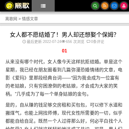
离歌网
>
情感文章
女人都不愿结婚了！男人却还想娶个保姆？
最后更新:2022-07-24
656 次浏览
0条评论
01
从来没有哪个时代，女人像今天这样抗拒结婚。单是这个
星期，我已经在朋友圈看到几篇弥漫恐婚情绪的文章，电
影《爱玛》里那段经典台词——“因为我会成为一位富有
的老姑娘，只有穷困潦倒的老姑娘，才会成为大家的笑
柄。”几乎成为了每一个单身姑娘的金句。
是的，自从赚的钱足够交房租和买包包，可以修下水道和
搬煤气，也能上网找师傅，现代女性所需要的一切，似乎
都能自给自足。既然一个人过得那么好，何必平白找个人