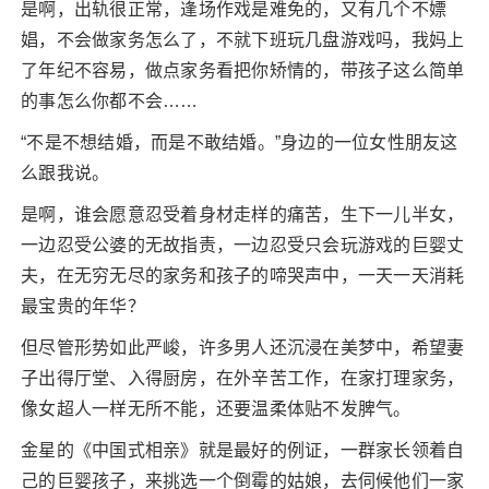
是啊，出轨很正常，逢场作戏是难免的，又有几个不嫖
娼，不会做家务怎么了，不就下班玩几盘游戏吗，我妈上
了年纪不容易，做点家务看把你矫情的，带孩子这么简单
的事怎么你都不会……
“不是不想结婚，而是不敢结婚。”身边的一位女性朋友这
么跟我说。
是啊，谁会愿意忍受着身材走样的痛苦，生下一儿半女，
一边忍受公婆的无故指责，一边忍受只会玩游戏的巨婴丈
夫，在无穷无尽的家务和孩子的啼哭声中，一天一天消耗
最宝贵的年华？
但尽管形势如此严峻，许多男人还沉浸在美梦中，希望妻
子出得厅堂、入得厨房，在外辛苦工作，在家打理家务，
像女超人一样无所不能，还要温柔体贴不发脾气。
金星的《中国式相亲》就是最好的例证，一群家长领着自
己的巨婴孩子，来挑选一个倒霉的姑娘，去伺候他们一家