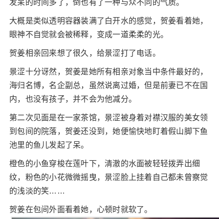
发呆的时间多了，倒也有了一种与众不同的气质。
大概是类似透明容器装满了白开水的感觉，贺姜看着她，
眼神不自觉就会被稀释，变成一道柔柔的光。
贺姜相亲回来想了很久，给景涩打了电话。
景涩十分讶然，贺姜是她所有相亲对象当中条件最好的，
海归名博，名企副总，虽然说离过婚，但是前妻已不在国
内，也没有孩子，并不会为他减分。
第二次见面是在一家茶馆，景涩被身着对襟汉服的美女领
到包间的院落，贺姜还没到，她便愉快地盯着假山脚下鱼
池里的鱼儿发起了呆。
橙色的小鱼穿梭在莲叶下，清澈的水面被轻轻拨弄出细
纹，粉色的小花微微摇曳，景涩脸上挂着自己都未曾察觉
的浅淡的笑……
贺姜在包间外面看着她，心顿时就软了。