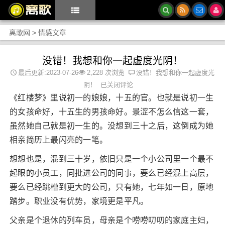
离歌网
>
情感文章
没错！我想和你一起虚度光阴！
最后更新:2023-07-26
2,228 次浏览
没错！我想和你一起虚度光
阴！
已关闭评论
《红楼梦》里说初一的娘娘，十五的官。也就是说初一生
的女孩命好，十五生的男孩命好。景涩不怎么信这一套，
虽然她自己就是初一生的。没想到三十之后，这倒成为她
相亲简历上最闪亮的一笔。
想想也是，混到三十岁，依旧只是一个小公司里一个最不
起眼的小员工，同批进公司的同事，要么已经混上高层，
要么已经跳槽到更大的公司，只有她，七年如一日，原地
踏步。职业没有优势，家境更是平凡。
父亲是个退休的列车员，母亲是个唠唠叨叨的家庭主妇，