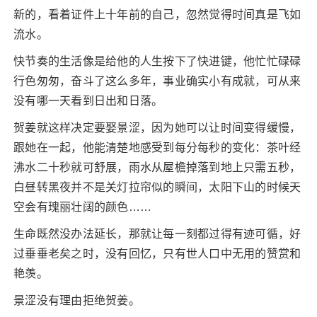
新的，看着证件上十年前的自己，忽然觉得时间真是飞如
流水。
快节奏的生活像是给他的人生按下了快进键，他忙忙碌碌
行色匆匆，奋斗了这么多年，事业确实小有成就，可从来
没有哪一天看到日出和日落。
贺姜就这样决定要娶景涩，因为她可以让时间变得缓慢，
跟她在一起，他能清楚地感受到每分每秒的变化：茶叶经
沸水二十秒就可舒展，雨水从屋檐掉落到地上只需五秒，
白昼转黑夜并不是关灯拉帘似的瞬间，太阳下山的时候天
空会有瑰丽壮阔的颜色……
生命既然没办法延长，那就让每一刻都过得有迹可循，好
过垂垂老矣之时，没有回忆，只有世人口中无用的赞赏和
艳羡。
景涩没有理由拒绝贺姜。