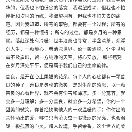
华的，但我也不怕低谷的落寞，我渴望成功，但我也不怕
挫折和坎坷的历练；我渴望拥有，但我也不怕失去的痛
楚。因为我知道，所有的事物，都要有一个过程；所有的
经历，都是一种懂得 ；所有的过往，都是岁月的一种恩
赐。落红深处有冷暖；世事沧桑也寻常，半盏清茶，观浮
沉人生；一颗静心，看清凉世界。盈一袭洒脱，让尘世风
霜不及眉眼，留一方纯净的天空，将心安放， 那些镌刻
在岁月深处平平，便是属于我们自己的生命韵律。
善良，是开在心上柔媚的花朵。每个人的心底都有一颗善
良的种子，善良是灵魂的微笑，是对生命的感恩，以一颗
善良的心看世界，就不会有伤害和薄凉。多一分宽容，就
会多一分理解；多一分善良，就会多一分希望，你的一个
甜美的微笑，你曾经扶助他人的一双温暖的手；你付出的
关怀洒出的爱，哪怕只有萤火虫一般微弱的光亮，也会温
暖一颗孤寂的心灵。赠人玫瑰，手留余香，这个世界的美