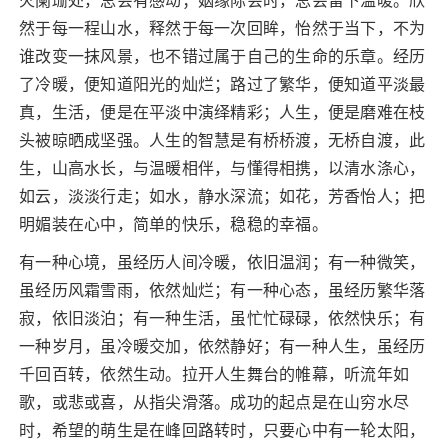
火阑珊处，总会有感动；姻缘际会时，总会留下温暖。欣
然于每一程山水，释然于每一次回眸，怡然于当下，不为
谁改变一抹风景，也不错过属于自己的生命的乐章。经历
了冷暖，便知道阳光的灿烂；路过了繁华，便知道平淡最
真，生活，便是在平淡中演绎精彩；人生，便是磨难在枝
头被晾晒成坚强。人生的智慧是有桥桥渡，无桥自渡，此
生，山高水长，与温暖相伴，与懂得相携，以清水涤心，
如云，淡淡行走；如水，静水深流；如花，芳香怡人；把
明媚装在心中，简单的快乐，稳稳的幸福。
有一种心境，虽经历人间冷暖，依旧温润；有一种微笑，
虽经历风霜雪雨，依然灿烂；有一种心态，虽经历繁华落
寂，依旧淡泊；有一种生活，虽忙忙碌碌，依然快乐；有
一种岁月，虽冷暖交加，依然静好；有一种人生，虽经历
千回百转，依然生动。拉开人生舞台的帷幕，听流年如
歌，或悲或喜，从指尖滑落。成功的起点是在山穷水尽
时，希望的萌生是在峰回路转时，只要心中有一轮太阳，