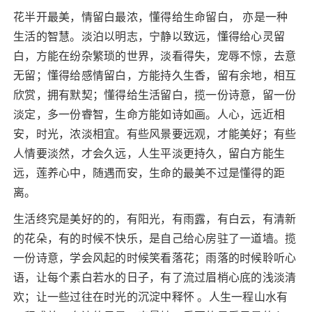
花半开最美，情留白最浓，懂得给生命留白， 亦是一种
生活的智慧。淡泊以明志，宁静以致远，懂得给心灵留
白，方能在纷杂繁琐的世界，淡看得失，宠辱不惊，去意
无留；懂得给感情留白，方能持久生香，留有余地，相互
欣赏，拥有默契；懂得给生活留白，揽一份诗意，留一份
淡定，多一份睿智，生命方能如诗如画。人心，远近相
安，时光，浓淡相宜。有些风景要远观，才能美好；有些
人情要淡然，才会久远，人生平淡更持久，留白方能生
远，莲养心中，随遇而安，生命的最美不过是懂得的距
离。
生活终究是美好的的，有阳光，有雨露，有白云，有清新
的花朵，有的时候不快乐，是自己给心房驻了一道墙。揽
一份诗意，学会风起的时候笑看落花；雨落的时候聆听心
语，让每个素白若水的日子，有了流过眉梢心底的浅淡清
欢；让一些过往在时光的沉淀中释怀 。人生一程山水有