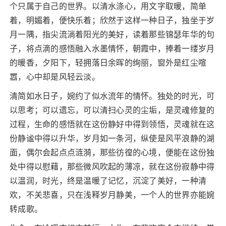
个只属于自己的世界。以清水涤心，用文字取暖，简单
着，明媚着，便快乐着；欣然于这样一种日子，独坐于岁
月一隅，指尖流淌着阳光的美好，读着那些锦瑟年华的句
子，将点滴的感悟融入水墨情怀，朝霞中，捧着一缕岁月
的暖香，夕阳下，轻拥落日余晖的绚丽，窗外是红尘喧
嚣，心中却是风轻云淡。
清简如水日子，婉约了似水流年的情怀。独处的时光，可
以思考；可以遗忘，可以清扫心灵的尘垢，是灵魂修复的
过程，生命的感悟就在这份静好中得到领悟，灵魂就在这
份静谧中得以升华，岁月如一条河，纵使是风平浪静的湖
面，偶尔会起点点涟漪，那些彷徨的心境，便能在这份独
处中得以慰藉，那些微风吹起的薄凉，就在这份寂静中得
以温润，时光，终是温暖了记忆，沉淀了美好，一种清
欢，不关悲喜，只在浅释岁月静美，一个人的世界亦能婉
转成歌。