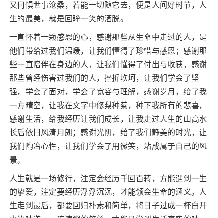
又何惧世事沧桑，若能一切随它去，便是人间好时节，人
生的最美，就是回眸一笑的洒脱。
一直怀着一颗感恩的心，感谢那些从生命中走过的人，是
他们带给过我们温暖，让我们懂得了珍惜与感恩；感谢那
些一直陪伴在身边的人，让我们懂得了付出与收获，感谢
那些曾经伤害过我们的人，挫折坎坷，让我们学会了坚
强，学会了面对，学会了宽容与理解，感谢岁月，给了我
一方晴空，让我在文字中修梨种菊，种下我所有的悲喜，
感谢生活，给我经历让我们成长，让我走过人生的山高水
长后依旧风清月朗；感谢光阴，给了我们静美的时光，让
我们陶冶心性，让我们学会了用微笑，站成属于自己的风
景。
人生就是一场修行，注定会经历千回百转，方能遇到一生
的挚爱，注定要经历浮浮沉沉，才能领会生命的涵义。人
生走到最后，都要回归朴素和简单，将日子过成一杯白开