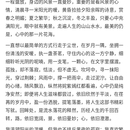
一程盛放，身边的风景一直曼妙，重要的是看风景的心
情，清晨寻一米阳光的暖，黄昏捡拾夕阳余晖的诗意，赏
春之明媚；夏之繁华；秋之沉淀，冬之丰盈，只要心中充
满阳光，眼中就有美景。走遍人生的山山水水，最美的仍
是，心中的那一片花海。
一直想以最简单的方式行走于尘世，在岁月一隅，坐拥一
份清浅的安暖，执一盏茶茗，守住内心的这一方宁静，细
细聆听光阴的呢喃，用一支笔，一颗心，在文字里摆渡。
孤独，却不落寂，恬淡，但不虚无。坎坷中，寻一抹阳
光，穿过荆棘；风雨中，撑一把雨伞，走过泥泞。让自由
的心绪，随风飘泊，纵然将姹紫嫣红都看遍，心中仍是纯
净安然；即便将人生滋味都尝过，依旧欣然于平淡，在荏
苒的岁月中，盈一份洒脱，提笔落墨，将人生这部书精彩
写就。回眸处，是流水落花的释然，历经人生的千回百
转，路，依旧宽阔，景，依旧曼妙；心，依旧澄澈。
我渴望阳光的温暖，但我也不排斥黑夜的孤寂；我喜欢繁