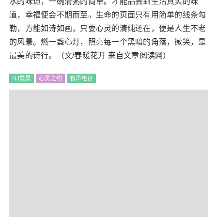
水的味道，一碗清粥的简单。才能品尝到生活真实的味
道，幸福便会不期而至。生命的页面只有用简单的线条勾
勒，方能如诗如画，只要心灵的清纯还在，便是人生不老
的风景。燃一盏心灯，照亮每一个黑暗的角落，微笑，是
最美的诗行。（文/春暖花开 来自文章阅读网）
NJ晨晨
心灵之约
有声电台