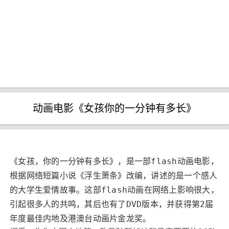
动画电影《女孩你的一分钟有多长》
《女孩，你的一分钟有多长》，是一部flash动画电影，
根据网络短篇小说《浮生萧条》改编，讲述的是一个感人
的大学生爱情故事。这部flash动画在网络上影响很大，
引起很多人的共鸣，其后也有了DVD版本，并获得第2届
年度最佳内地及港澳台动画片金龙奖。