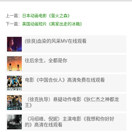
上一篇：
日本动画电影《萤火之森》
下一篇：
美国动画短片《离家出走的冰箱》
(徐良)血染的风采MV在线观看
往后余生，全都是你
电影《中国合伙人》高清免费在线观看
（徐克执导）悬疑动作电影《狄仁杰之神都龙
王》
（冯绍峰、倪妮）主演电影《我想和你好好
的》高清在线观看