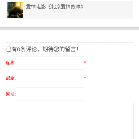
爱情电影《北京爱情故事》
已有0条评论，期待您的留言！
昵称:
*
邮箱:
*
网址: