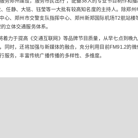
是“服务郑州建设，服务市民出行”，配备38人的专业节目制作
尘、任静、大铭、钰莹等一大批有较高知名度的主持人。除郑州
挥中心、郑州市交警支队指挥中心、郑州新郑国际机场T2航站
架的立体交通服务体系。
后，将着力于提高《交通互联网》等品牌节目质量，从早七点到晚
息，同时，还将加强与新媒体的融合，充分利用目前FM91.2的
出行服务，丰富传统广播传播的多样性、多维度。