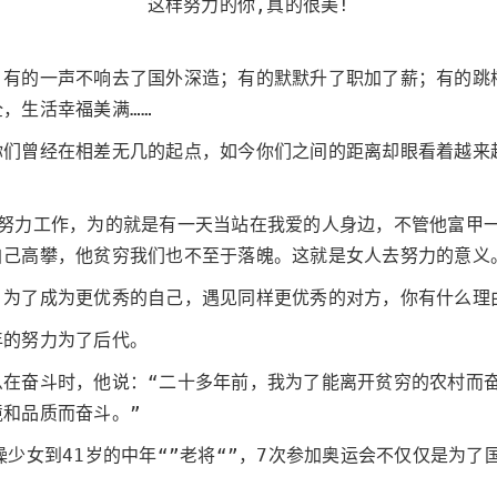
这样努力的你,真的很美!
：有的一声不响去了国外深造；有的默默升了职加了薪；有的跳
，生活幸福美满……
你们曾经在相差无几的起点，如今你们之间的距离却眼看着越来
，努力工作，为的就是有一天当站在我爱的人身边，不管他富甲
自己高攀，他贫穷我们也不至于落魄。这就是女人去努力的意义
；为了成为更优秀的自己，遇见同样更优秀的对方，你有什么理
年的努力为了后代。
么在奋斗时，他说：“二十多年前，我为了能离开贫穷的农村而
和品质而奋斗。”
操少女到41岁的中年“”老将“”，7次参加奥运会不仅仅是为