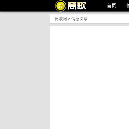
首页
离歌网
>
情感文章