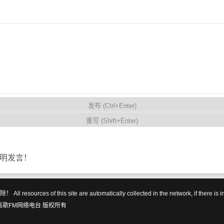
明发言！
his site are automatically collected in the network, if there is infring
离歌FM网络电台
版权所有