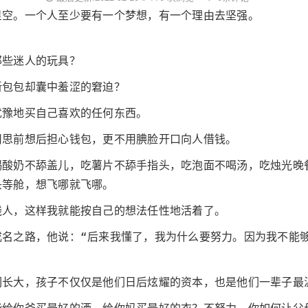
星空。一个人至少要有一个梦想，有一个理由去坚强。
那些迷人的玩具？
新包包却囊中羞涩的窘迫？
犹豫地买自己喜欢的任何东西。
用思前想后担心钱包，更不用腆脸开口向人借钱。
喝酸奶不舔盖儿，吃薯片不舔手指头，吃泡面不喝汤，吃烛光晚
头等舱，想飞哪就飞哪。
钱人，这样我就能按自己的想法任性地活着了。
成名之路，他说：“后来我懂了，我为什么要努力。因为我不能
们长大，孩子不仅仅是他们日后炫耀的资本，也是他们一辈子最