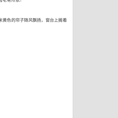
母老有所依？
米黄色的帘子随风飘扬，窗台上搁着