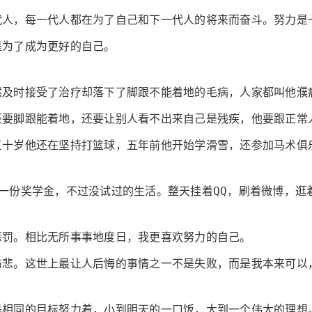
代人，每一代人都在为了自己和下一代人的将来而奋斗。努力是
是为了成为更好的自己。
然及时接受了治疗却落下了脚跟不能着地的毛病，人家都叫他濮
还要脚跟能着地，还要让别人看不出来自己是残疾，他要跟正常
五十岁他还在坚持打篮球，五年前他开始学滑雪，还参加马术俱
一份奖学金，不过没试过的生活。整天挂着QQ，刷着微博，逛
惩罚。相比无所事事地度日，我更喜欢努力的自己。
伤悲。这世上最让人后悔的事情之一不是失败，而是我本来可以
。
是相同的目标努力着，小到明天的一口饭，大到一个伟大的理想