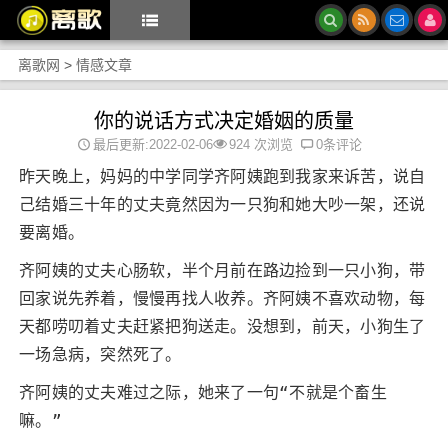
离歌网
>
情感文章
你的说话方式决定婚姻的质量
最后更新:2022-02-06
924 次浏览
0条评论
昨天晚上，妈妈的中学同学齐阿姨跑到我家来诉苦，说自
己结婚三十年的丈夫竟然因为一只狗和她大吵一架，还说
要离婚。
齐阿姨的丈夫心肠软，半个月前在路边捡到一只小狗，带
回家说先养着，慢慢再找人收养。齐阿姨不喜欢动物，每
天都唠叨着丈夫赶紧把狗送走。没想到，前天，小狗生了
一场急病，突然死了。
齐阿姨的丈夫难过之际，她来了一句“不就是个畜生
嘛。”