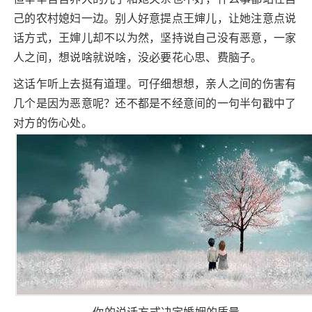
己的农村媳妇一边。别人好意提点王婶儿，让她注意点说
话方式，王婶儿却不以为然，坚持说自己没有恶意，一家
人之间，想说啥就说啥，没必要花心思、费脑子。
这话乍听上去挺有道理。可仔细想想，亲人之间的伤害有
几个是因为恶意呢？还不都是不经意间的一句半句戳中了
对方的伤心处。