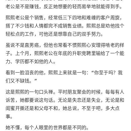
老公是不是赚钱，反正她想要的轻而易举地就能得到手。
熙熙老公是个销售，经常低三下四地和难缠的客户周旋，
搭了不少钱和人情都完不成销售业绩。熙熙总是劝他找个
轻松点的工作，可他还是想靠自己的双手努力。
虽说不是直男癌，但他也常看不惯熙熙心安理得啃老的样
子。上个月，熙熙老公在年底的升职竞聘里输给了一个能
力、学历都不如他的人。
看到一脸沮丧的他，熙熙上来就是一句：“你至于吗？我
们又不缺钱。”
这是熙熙的一句口头禅。平时朋友聚会的时候，每每有人
诉苦，她都要说这句话。无论是失恋还是失业，无论是和
闺蜜开撕还是和父母不和，她总说，不至于吧，多大点
事。
她不懂，每个人眼里的世界都是不同的。