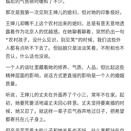
尴尬的气氛顿时缓和了不少。
那次是我第一次见到王婶儿的媳妇，但对她的印象极好。
王婶儿却瞧不上这个农村出来的媳妇，总是有意无意地透
露着作为北京人的优越感。在她聊着聊着，突然扔出一句
“农村孩子，没什么见识，别见笑”的时候，我们这些外
人都有点听不下去了。但姑娘只是淡淡笑着，不附和也不
否认，什么话也没说。
一个人的谈吐里藏着她的修养、气质、人品，但比起这些
精神层面的影响，说话方式更直接的影响是一个人的婚姻
质量。
听说，王婶儿的丈夫在外面养了个小三，常年不在家。起
初，她要死要活地逼丈夫回心转意。丈夫坚持要离婚的时
候，她又忍了。就这样一辈子忍气吞声地过日子，把希望
都寄托在儿子身上。
但辛辛苦苦养大的儿子和她关系也不好，什么事都站在自