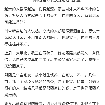
你的说话方式决定婚姻的质量
越亲的人戳得越准，伤得越深。那些对外人不痛不痒的言
语，对家人而言就是心上的尖刀。这样的女人，婚姻怎么
可能过得好？
时常听身边的人说起，心大的人都活得潇洒自由，想说什
么就说什么，不用看别人的脸色。但现实里，这样的人过
得往往并不好。
上周一大半夜，我正在写稿子，好友熙熙突然发来一条微
信，说自己这次真的完蛋了。老公又离家出走了，整整三
天没回家了。
熙熙是个富家女，从小娇生惯养，在家说一不二。几年
前，找了个家境没她好的老公，是个朴实、简单、对她又
很好的人。结婚几乎都是熙熙家出的钱，房子也是熙熙爸
妈送的。
她从小就没有钱的概念，因为从来没缺过钱，她也不在乎