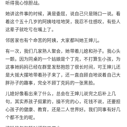
听得我心惊胆战。
她讲这件事的时候，满是委屈，说自己只是随口一说。看
着这个五十几岁的阿姨哇哇地哭，我忍不住感叹，有些人
这辈子就吃亏在嘴上了。
邻居家也有个命苦的阿姨，大家都叫她王婶儿。
有一次，我们几家熟人聚会，她带着儿媳和孙子。我心头
一颤。因为同桌的一个姑娘是个丁克，不打算生小孩，为
这事她妈妈已经在群里发愁抱怨了很长时间，可王婶儿还
是大摇大摆地带着孙子来了，还一直自顾自地说着自己大
胖孙子的趣事，完全不顾丁克妈的一张黑脸。
儿媳好像看出来了什么，总会在王婶儿说完之后补上几
句，其实养孩子挺累的，操不完的心，花钱不说，还要担
心孩子的健康、教育，还是二人世界好。我们同事有好几
个都不生的呢。