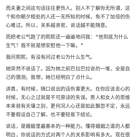
而夫妻之间这句话往往更伤人。别人不了解你无所谓，这
个和你朝夕相处的人还一无所知的时候，免不了加倍的伤
心难过。所以，关系越亲密，说话越不能随意。
而把老公气跑了的熙熙还一遍遍地问我：“他到底为什么
生气？我不就是想安慰他一下嘛。”
我问熙熙，有没有问过老公为什么生气。
她突然不说话了。因为她之前巴拉巴拉说的一堆，全是自
己的猜测。我想，她已经明白了点什么。
讲真，有时候，随口说出的话伤害更大。在你应该走心的
时候，无心之过就是不可原谅的失误。男人和女人的思维
本来就有天壤之别，更何况人心还是如此飘忽不定，永远
不要假设自己了解，也不要轻易下结论。
说话，是婚姻里最基本的一种能力。懂得婚姻之道的人都
明白，你说话的方式对两个人的关系影响有多大。现在很