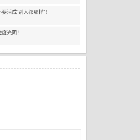
要活成“别人都那样”！
虚度光阴！