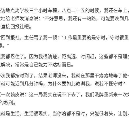
采访地点离学校三个小时车程，八点二十五的时候，我还在车上
地给老师发消息说：“不好意思，我还有一站路，可能要晚到几
，直接回报社吧。
回到报社。主任骂了我一顿：“工作最重要的是守时，守时很重
。”
但我都忍住了。因为我很清楚，距离远、时间赶，这些都不是理
没解决，常常是自己能力不达标而已。
多次我都按时到了，结果老师没来，我就在那里干瘪瘪地等了他
不就可能迟到几分钟吗，为什么要如此教训我，说我不懂守时？
耍一次赖皮说：这一局我实在玩不下去了，我们洗牌重新来一次
过的权利。
这就是生活。生活很现实，当你啥都不是时，只能低着头，让别