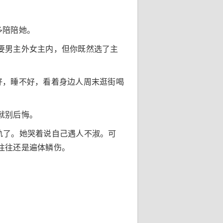
多陪陪她。
要男主外女主内，但你既然选了主
好，睡不好，看着身边人周末逛街喝
就别后悔。
轨了。她哭着说自己遇人不淑。可
往往还是遍体鳞伤。