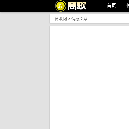
首页
离歌网
>
情感文章