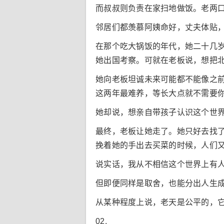
而叔叔则负责在家扫地做饭。老两
邻居们都羡慕阿姨命好，丈夫体贴
在那个吃大锅饭的年代，她二十几
她出国考察。可就在老板说，想把
她向老板坦诚未来可能都不能像之
这两年最难养，等长大点就不需要
她却说，想亲自带孩子认识这个世
最终，老板让她走了。她只好去找
挽着她的手出去买菜的时候，人们
说实话，我从不相信这个世界上有
但即便同样是取舍，也能分出人生
从某种程度上说，老天是公平的，
02.