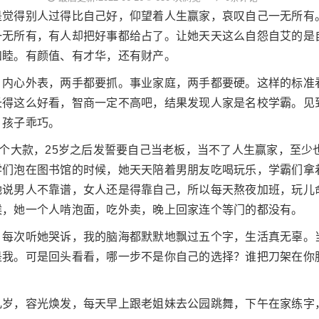
是觉得别人过得比自己好，仰望着人生赢家，哀叹自己一无所有
无所有，有人却把好事都给占了。让她天天这么自怨自艾的是
和睦。有颜值、有才华，还有财产。
：内心外表，两手都要抓。事业家庭，两手都要硬。这样的标准
长得这么好看，智商一定不高吧，结果发现人家是名校学霸。见
、孩子乖巧。
嫁个大款，25岁之后发誓要自己当老板，当不了人生赢家，至
们泡在图书馆的时候，她天天陪着男朋友吃喝玩乐，学霸们拿着
她说男人不靠谱，女人还是得靠自己，所以每天熬夜加班，玩儿
候，她一个人啃泡面，吃外卖，晚上回家连个等门的都没有。
。每次听她哭诉，我的脑海都默默地飘过五个字，生活真无辜。
是我。可是回头看看，哪一步不是你自己的选择？谁把刀架在你
几岁，容光焕发，每天早上跟老姐妹去公园跳舞，下午在家练字