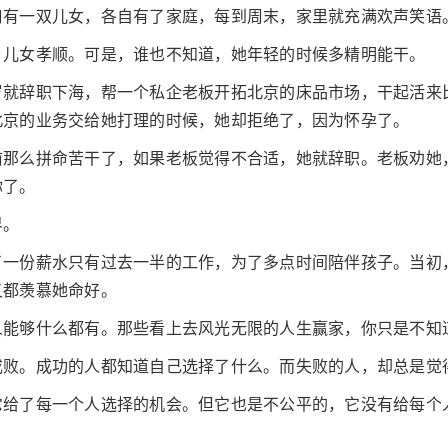
口有一双儿女，各自有了家庭，每到周末，家里就充满欢声笑语
，儿女孝顺。可是，谁也不知道，她年轻的时候多精明能干。
岁就辞职下海，帮一个私企老板开拓北京的床品市场，干起活来
北京的业务交给她打理的时候，她却拒绝了，因为怀孕了。
前那么拼命苦干了，如果老板觉得不合适，她就辞职。老板劝她
你了。
界。
了一份薪水只有过去一半的工作，为了多点时间陪伴孩子。当初
又都羡慕她命好。
人能够什么都有。那些看上去风光无限的人生赢家，你只是不知
成败。成功的人都知道自己选择了什么。而失败的人，却总是觉
它给了每一个人选择的机会。但它也是不公平的，它没有给每个