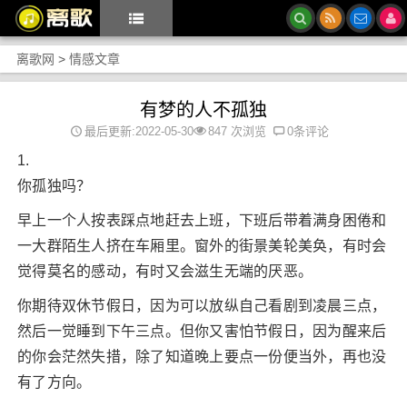
离歌网
>
情感文章
有梦的人不孤独
最后更新:2022-05-30
847 次浏览
0条评论
1.
你孤独吗？
早上一个人按表踩点地赶去上班，下班后带着满身困倦和
一大群陌生人挤在车厢里。窗外的街景美轮美奂，有时会
觉得莫名的感动，有时又会滋生无端的厌恶。
你期待双休节假日，因为可以放纵自己看剧到凌晨三点，
然后一觉睡到下午三点。但你又害怕节假日，因为醒来后
的你会茫然失措，除了知道晚上要点一份便当外，再也没
有了方向。