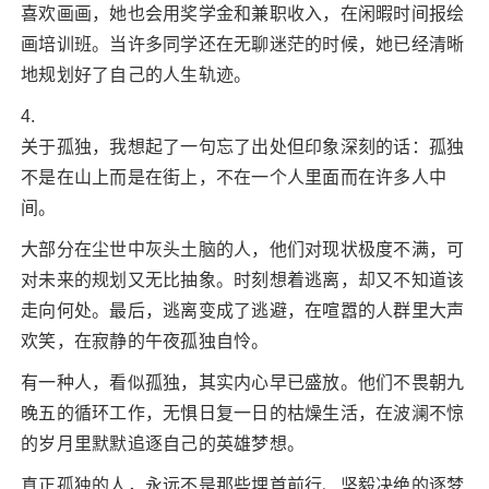
喜欢画画，她也会用奖学金和兼职收入，在闲暇时间报绘
画培训班。当许多同学还在无聊迷茫的时候，她已经清晰
地规划好了自己的人生轨迹。
4.
关于孤独，我想起了一句忘了出处但印象深刻的话：孤独
不是在山上而是在街上，不在一个人里面而在许多人中
间。
大部分在尘世中灰头土脑的人，他们对现状极度不满，可
对未来的规划又无比抽象。时刻想着逃离，却又不知道该
走向何处。最后，逃离变成了逃避，在喧嚣的人群里大声
欢笑，在寂静的午夜孤独自怜。
有一种人，看似孤独，其实内心早已盛放。他们不畏朝九
晚五的循环工作，无惧日复一日的枯燥生活，在波澜不惊
的岁月里默默追逐自己的英雄梦想。
真正孤独的人，永远不是那些埋首前行、坚毅决绝的逐梦