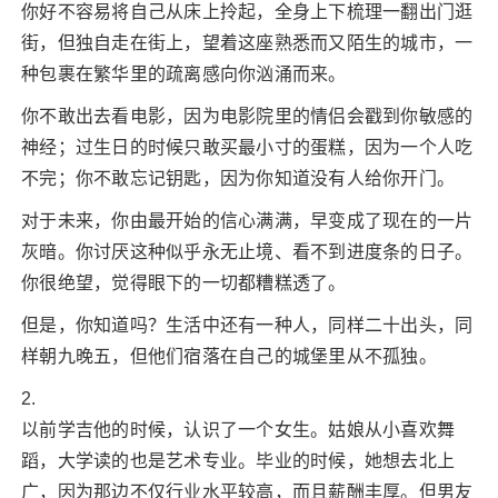
你好不容易将自己从床上拎起，全身上下梳理一翻出门逛
街，但独自走在街上，望着这座熟悉而又陌生的城市，一
种包裹在繁华里的疏离感向你汹涌而来。
你不敢出去看电影，因为电影院里的情侣会戳到你敏感的
神经；过生日的时候只敢买最小寸的蛋糕，因为一个人吃
不完；你不敢忘记钥匙，因为你知道没有人给你开门。
对于未来，你由最开始的信心满满，早变成了现在的一片
灰暗。你讨厌这种似乎永无止境、看不到进度条的日子。
你很绝望，觉得眼下的一切都糟糕透了。
但是，你知道吗？生活中还有一种人，同样二十出头，同
样朝九晚五，但他们宿落在自己的城堡里从不孤独。
2.
以前学吉他的时候，认识了一个女生。姑娘从小喜欢舞
蹈，大学读的也是艺术专业。毕业的时候，她想去北上
广，因为那边不仅行业水平较高，而且薪酬丰厚。但男友