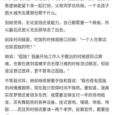
希望她能留下来一起打拼，父母同学也劝她，一个女孩子
跑大城市去遭那份罪干什么。
但她觉得，无论金钱还是能力，自己都需要一个跳板，所
以最后还是义无反顾地走了出去。
前段时间碰面，吃饭的时候我随口问她：“一个人在那边
也挺孤独的吧？”
她说：“孤独？我最开始工作入不敷出的时候感到过艰
难，也曾在遇到蛮横学员无理刁难的时候流过眼泪，但就
是没想过放弃，更不曾有过孤独。”
不等我诧异，她就继续掰着手指和我说：“我也得有孤独
的闲情雅致啊，现在我只觉得时间不够用。要知道，我离
实现梦想还差很多东西：我需要足够支付一年的场地租
金，还有舞蹈房的各种设备，挂式音响、墙镜、地板、地
胶……而且到时候还要请一两个老师，前期宣传，都要钱