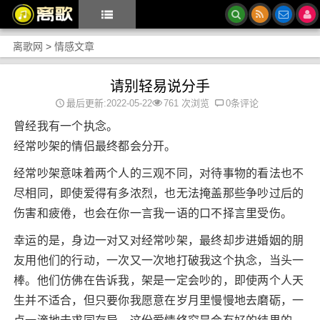
离歌网
>
情感文章
请别轻易说分手
最后更新:2022-05-22
761 次浏览
0条评论
曾经我有一个执念。
经常吵架的情侣最终都会分开。
经常吵架意味着两个人的三观不同，对待事物的看法也不
尽相同，即使爱得有多浓烈，也无法掩盖那些争吵过后的
伤害和疲倦，也会在你一言我一语的口不择言里受伤。
幸运的是，身边一对又对经常吵架，最终却步进婚姻的朋
友用他们的行动，一次又一次地打破我这个执念，当头一
棒。他们仿佛在告诉我，架是一定会吵的，即使两个人天
生并不适合，但只要你我愿意在岁月里慢慢地去磨砺，一