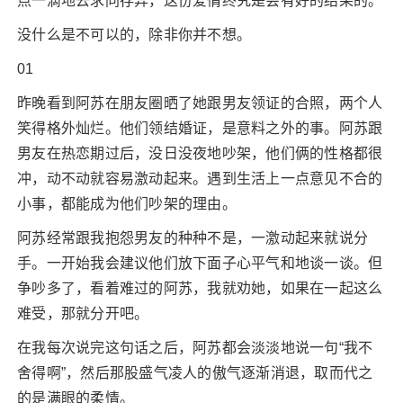
点一滴地去求同存异，这份爱情终究是会有好的结果的。
没什么是不可以的，除非你并不想。
01
昨晚看到阿苏在朋友圈晒了她跟男友领证的合照，两个人
笑得格外灿烂。他们领结婚证，是意料之外的事。阿苏跟
男友在热恋期过后，没日没夜地吵架，他们俩的性格都很
冲，动不动就容易激动起来。遇到生活上一点意见不合的
小事，都能成为他们吵架的理由。
阿苏经常跟我抱怨男友的种种不是，一激动起来就说分
手。一开始我会建议他们放下面子心平气和地谈一谈。但
争吵多了，看着难过的阿苏，我就劝她，如果在一起这么
难受，那就分开吧。
在我每次说完这句话之后，阿苏都会淡淡地说一句“我不
舍得啊”，然后那股盛气凌人的傲气逐渐消退，取而代之
的是满眼的柔情。