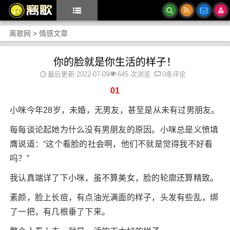
离歌网
>
情感文章
你的脸就是你生活的样子！
最后更新:2022-07-09
645 次浏览
0条评论
01
小咪今年28岁，未婚，无男友，甚至是从未有过男朋友。
每每谈论起她为什么没有男朋友的原因。小咪总是义愤填
膺说道：“这个看脸的社会啊，他们不就是觉得我不好看
吗？”
我认真端详了下小咪，虽不算美女，脸的轮廓还算精致。
素颜，脸上长痘，有点油光满面的样子，头发有些乱，绑
了一把，有几根垂了下来。