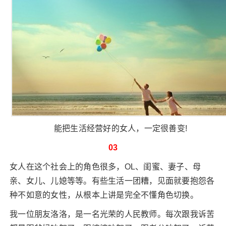
能把生活经营好的女人，一定很善变!
03
女人在这个社会上的角色很多，OL、闺蜜、妻子、母
亲、女儿、儿媳等等。有些生活一团糟，见面就要抱怨各
种不如意的女性，从根本上讲是完全不懂角色切换。
我一位朋友洛洛，是一名光荣的人民教师。每次跟我诉苦