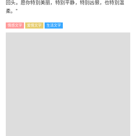
回头。愿你特别美丽，特别平静，特别凶狠，也特别温
柔。”
情感文字
爱情文字
生活文字