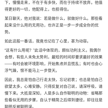
下，慢慢走来，不在于有多快，而在于持续不放弃。他值
得更好的一切，他配得上，也担得住。
某日聊天，他对我说：若是做什么，就做好什么。那些看
起来没什么用的无用功，也许正是一步一步成全你的优
势。
如此这般一番话，我竟也记在了心里，甚为动容。
“这有什么用呢？”此话中体现的，颇似功利主义。我偶尔
会想，有些人未免太势利，最短的时间却要求最好的效果
——有时会被环境影响，开始焦虑并且慌乱；有时也会心
浮气躁，恨不能马上一步登天。
因此，我总是怕自己行走太快，忘记初衷；也总是怕自己
欲望太多，心难安静。只得反复对自己说，请深呼吸，请
慢下来。大抵是深知，人是多么自作聪明的动物：省略那
些看似无用的步骤，自认于精简之后得到捷径，却往往是
聪明反被聪明误。