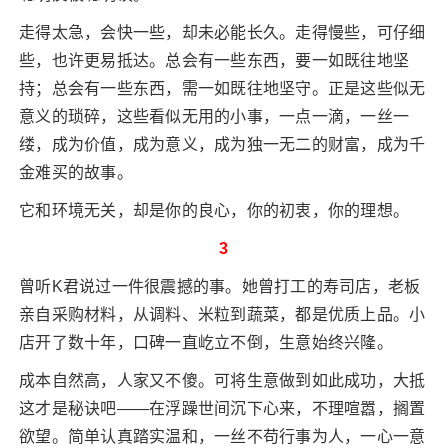
走得太急，会快一些，却未必能长久。走得慢些，可仔细
些，也许更易抵达。总会有一些东西，要一如既往地坚
持；总会有一些东西，需一如既往地坚守。正是这些似无
意义的琐碎，这些看似无用的小事，一点一滴，一丝一
缕，成为价值，成为意义，成为独一无二的财富，成为千
金难买的故事。
它和环境无关，却是你的良心，你的初衷，你的理想。
3
曾听K君说过一件很震撼的事。她曾打工的寿司店，老板
亲自采购材料，从调料、米粒到蔬菜，都是优质上品。小
店开了数十年，口碑一直屹立不倒，生意始终兴隆。
成本自然高，人家又不傻。可将生意做到如此成功，大抵
这才是秘诀吧——在浮躁世间沉下心来，不理喧嚣，搁置
欲望。简单认真踏实温和，一丝不苟行事为人，一心一意