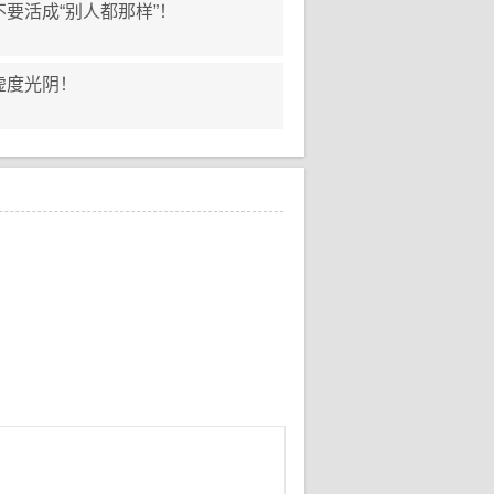
要活成“别人都那样”！
虚度光阴！