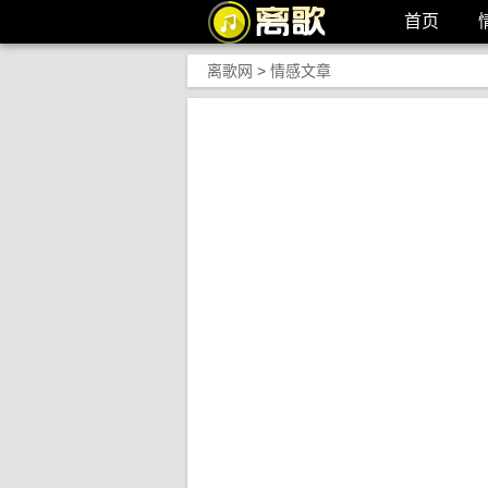
首页
离歌网
>
情感文章