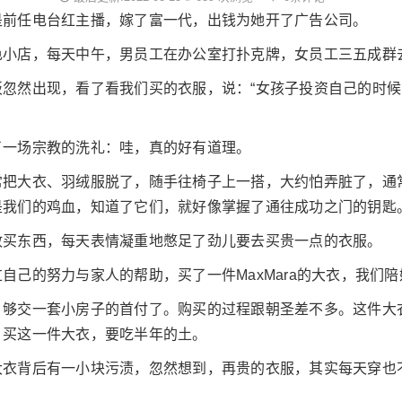
是前任电台红主播，嫁了富一代，出钱为她开了广告公司。
色小店，每天中午，男员工在办公室打扑克牌，女员工三五成群
忽然出现，看了看我们买的衣服，说：“女孩子投资自己的时
了一场宗教的洗礼：哇，真的好有道理。
常把大衣、羽绒服脱了，随手往椅子上一搭，大约怕弄脏了，通
是我们的鸡血，知道了它们，就好像掌握了通往成功之门的钥匙
敢买东西，每天表情凝重地憋足了劲儿要去买贵一点的衣服。
自己的努力与家人的帮助，买了一件MaxMara的大衣，我们
，够交一套小房子的首付了。购买的过程跟朝圣差不多。这件大
，买这一件大衣，要吃半年的土。
大衣背后有一小块污渍，忽然想到，再贵的衣服，其实每天穿也