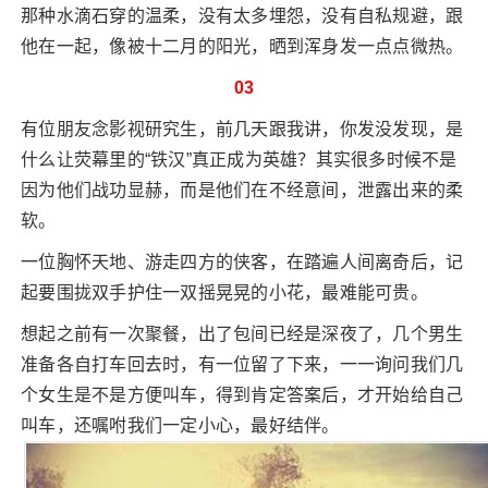
那种水滴石穿的温柔，没有太多埋怨，没有自私规避，跟
他在一起，像被十二月的阳光，晒到浑身发一点点微热。
03
有位朋友念影视研究生，前几天跟我讲，你发没发现，是
什么让荧幕里的“铁汉”真正成为英雄？其实很多时候不是
因为他们战功显赫，而是他们在不经意间，泄露出来的柔
软。
一位胸怀天地、游走四方的侠客，在踏遍人间离奇后，记
起要围拢双手护住一双摇晃晃的小花，最难能可贵。
想起之前有一次聚餐，出了包间已经是深夜了，几个男生
准备各自打车回去时，有一位留了下来，一一询问我们几
个女生是不是方便叫车，得到肯定答案后，才开始给自己
叫车，还嘱咐我们一定小心，最好结伴。