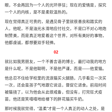
眼，不会再因为一个人的光环停驻；现在的爱情是，探究
一个人的内核，是不是柔软温热的。
现在觉得真正可贵的，是遇见骨子里就很善良和踏实的
人，他呢，不是油光水滑地应付社交，不是口不对心地炮
制赞美，而是真正地爱着这个世界，对所有美好的事物，
他都虔诚，都想要双手轻捧。
02
就比如我男朋友，一个不善言语的博士，最打动我的地方
是什么呢，不是他聪明，不是他严谨，而是——他爱猫。
他总忍不住给学校里的流浪猫买火腿肠，几乎看见一次买
一次，还会蛮孩子气地跟它说话，督促它进食。前段时间
被猫挠了，以为他会从此很戒备，但没有，打完狂犬疫
苗，他还是笑嘻嘻地给楼下的胖花猫买牛奶。
那时候我就觉得，“温柔”才是一个人真正的动人之处，是