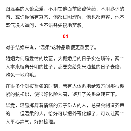
跟温柔的人谈恋爱，不用在他面前隐藏情绪，不用斟词酌
句，或许你偶有窘态，他都试图理解，他也都包容，他不
盛气凌人逼问，也不语锋尖锐地辩驳。
04
对于结婚来说，“温柔”这种品质便更重要了。
婚姻为何是爱情的坟墓，大概婚后的日子实在琐碎，两个
人本来棱角分明的性子，都要交给柴米油盐的日子去磨，
难免一地鸡毛。
在很多个剑拔弩张的时刻，若有人体贴地给双方间那根绷
紧的弦松绑，便很好化险为夷，避开了关系急转直下。
毕竟，轻易挥舞着情绪的刀子伤人的人，总是会制造芥蒂
的——但温柔的人，恰好可以把芥蒂化解了，可以让两个
人平心静气，好好梳理。