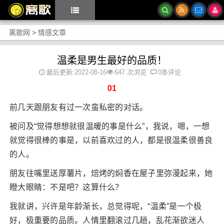
离歌网
>
情感文章
温柔是男生最好的品质！
最后更新:2022-08-16
647 次浏览
0条评论
01
前几天跟朋友有过一次蛮私密的对话。
被问及“觉得想想就很温暖的事是什么”，我说，嗯，一想
就觉得很棒的事是，以前喜欢过的人，都是很温柔很善良
的人。
朋友往嘴里送厚薯片，焙烤的焖香在屋子里弥漫起来，她
瞪大眼睛：不是吧？这算什么？
我就讲，兴许是年龄渐长，总觉得呢，“温柔”是一个极
好，极重要的品质。人情里翻滚过几趟，乱花渐欲迷人