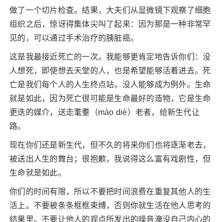
做了一个切片检查。结果，大夫们从显微镜下观察了细胞
组织之后，惊讶得集体尖叫了起来：因为那是一种非常罕
见的，可以通过手术治疗的胰脏癌。
这是我最接近死亡的一次。我能够更肯定地告诉你们：没
人想死，即使想去天堂的人，也是希望能够活着进去。死
亡是我们每个人的人生终点站，没人能够成为例外。生命
就是如此，因为死亡很可能是生命最好的造物，它是生命
更迭的媒介，送走耄耋（mào dié）老者，给新生代让
路。
现在你们还是新生代，但不久的将来你们也将逐渐老去，
被送出人生的舞台；很抱歉，我说得这么富有戏剧性，但
生命就是如此。
你们的时间有限，所以不要把时间浪费在重复其他人的生
活上。不要被条条框框束缚，否则你就生活在他人思考的
结果里。不要让他人的观点所发出的噪音淹没自己内心的