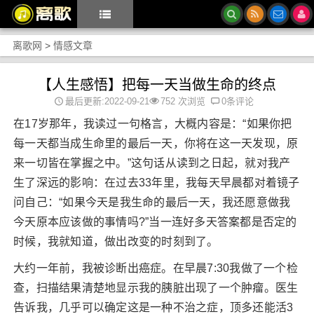
离歌网
>
情感文章
【人生感悟】把每一天当做生命的终点
最后更新:2022-09-21
752 次浏览
0条评论
在17岁那年，我读过一句格言，大概内容是：“如果你把
每一天都当成生命里的最后一天，你将在这一天发现，原
来一切皆在掌握之中。”这句话从读到之日起，就对我产
生了深远的影响：在过去33年里，我每天早晨都对着镜子
问自己：“如果今天是我生命的最后一天，我还愿意做我
今天原本应该做的事情吗?”当一连好多天答案都是否定的
时候，我就知道，做出改变的时刻到了。
大约一年前，我被诊断出癌症。在早晨7:30我做了一个检
查，扫描结果清楚地显示我的胰脏出现了一个肿瘤。医生
告诉我，几乎可以确定这是一种不治之症，顶多还能活3