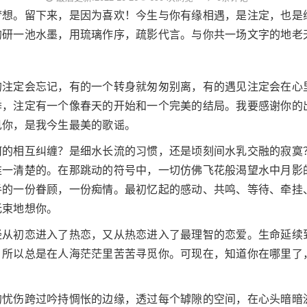
梦想。留下来，是因为喜欢！今生与你有缘相遇，是注定，也是
的研一池水墨，用琉璃作序，疏影代言。与你共一场文字的地老
的注定会忘记，有的一个转身就匆匆别离，有的遇见注定会在心
季，注定有一个像春天的开始和一个完美的结局。我要感谢你的
见你，是我今生最美的歌谣。
何的相互纠缠？是细水长流的习惯，还是顷刻间水乳交融的寂寞
惟一清楚的。在那跳动的符号中，一切仿佛飞花般渴望水中月影
手的一份眷顾，一份痴情。最初忆起的感动、共鸣、等待、牵挂
无束地想你。
经从初恋进入了热恋，又从热恋进入了最理智的恋爱。生命延续
。所以总是在人海茫茫里苦苦寻觅你。可现在，知道你在哪里了
的忧伤跨过吟持惆怅的边缘，透过每个罅隙的空间，在心头暗暗