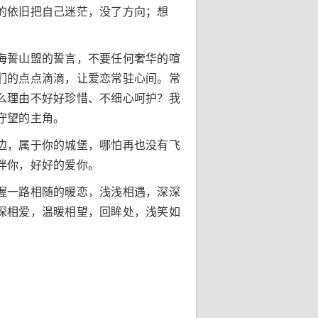
的依旧把自己迷茫，没了方向；想
海誓山盟的誓言，不要任何奢华的喧
们的点点滴滴，让爱恋常驻心间。常
么理由不好好珍惜、不细心呵护？我
守望的主角。
边，属于你的城堡，哪怕再也没有飞
伴你，好好的爱你。
握一路相随的暖恋，浅浅相遇，深深
深相爱，温暖相望，回眸处，浅笑如