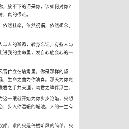
你，放不下的还是你，该如何对你？
情，真的很难。
，依然挂牵，依然祝福，依然想念。
人与人的邂逅，转身忘记，有些人与
走进我的生命里，发自心底会心的一
。
风雪伫立在墙角里，你是那样的坚
晶，生命之曲为你演奏。那天为你弯
携君之手共天涯，吻君之眸伴浮生。
为这一眼就开始为你步步沦陷，只想
恋，步入你温暖的城池。人的一生有
欢颜。求的只是倚楼听风的简单，只