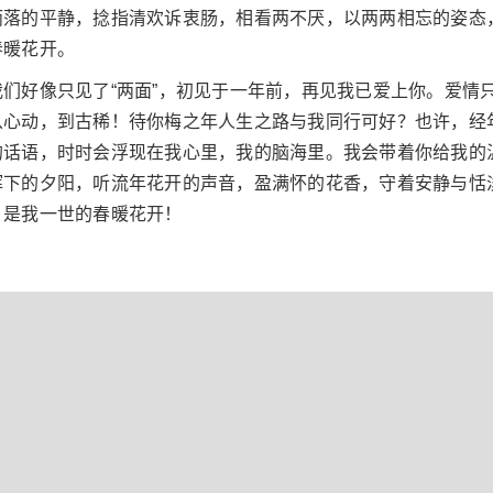
雨落的平静，捻指清欢诉衷肠，相看两不厌，以两两相忘的姿态
春暖花开。
们好像只见了“两面”，初见于一年前，再见我已爱上你。爱情
从心动，到古稀！待你梅之年人生之路与我同行可好？也许，经
的话语，时时会浮现在我心里，我的脑海里。我会带着你给我的
晖下的夕阳，听流年花开的声音，盈满怀的花香，守着安静与恬
，是我一世的春暖花开！