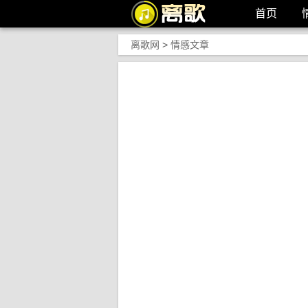
首页
离歌网
>
情感文章