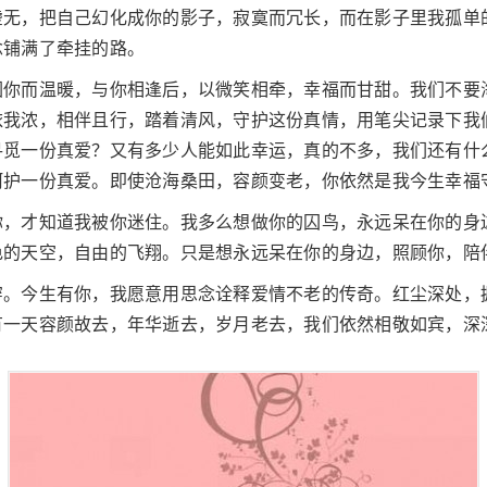
虚无，把自己幻化成你的影子，寂寞而冗长，而在影子里我孤单
念铺满了牵挂的路。
因你而温暖，与你相逢后，以微笑相牵，幸福而甘甜。我们不要
依我浓，相伴且行，踏着清风，守护这份真情，用笔尖记录下我
寻觅一份真爱？又有多少人能如此幸运，真的不多，我们还有什
呵护一份真爱。即使沧海桑田，容颜变老，你依然是我今生幸福
你，才知道我被你迷住。我多么想做你的囚鸟，永远呆在你的身
色的天空，自由的飞翔。只是想永远呆在你的身边，照顾你，陪
穿。今生有你，我愿意用思念诠释爱情不老的传奇。红尘深处，
有一天容颜故去，年华逝去，岁月老去，我们依然相敬如宾，深