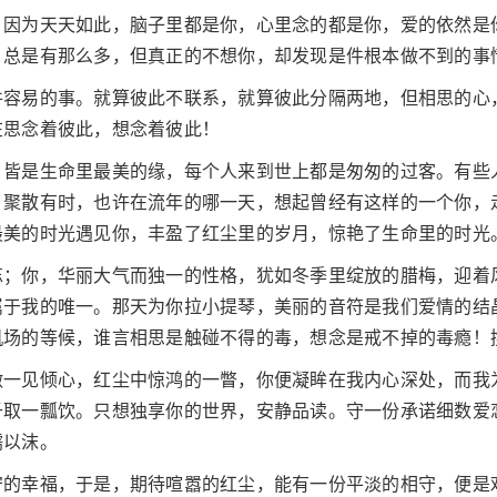
，因为天天如此，脑子里都是你，心里念的都是你，爱的依然是
，总是有那么多，但真正的不想你，却发现是件根本做不到的事
件容易的事。就算彼此不联系，就算彼此分隔两地，但相思的心
在思念着彼此，想念着彼此！
，皆是生命里最美的缘，每个人来到世上都是匆匆的过客。有些
，聚散有时，也许在流年的哪一天，想起曾经有这样的一个你，
最美的时光遇见你，丰盈了红尘里的岁月，惊艳了生命里的时光
忘；你，华丽大气而独一的性格，犹如冬季里绽放的腊梅，迎着
属于我的唯一。那天为你拉小提琴，美丽的音符是我们爱情的结
机场的等候，谁言相思是触碰不得的毒，想念是戒不掉的毒瘾！
做一见倾心，红尘中惊鸿的一瞥，你便凝眸在我内心深处，而我
千取一瓢饮。只想独享你的世界，安静品读。守一份承诺细数爱
濡以沫。
守的幸福，于是，期待喧嚣的红尘，能有一份平淡的相守，便是