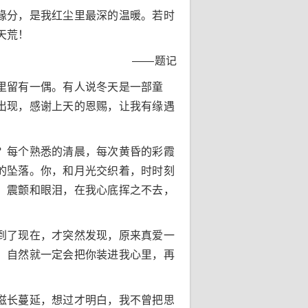
缘分，是我红尘里最深的温暖。若时
天荒！
——题记
里留有一偶。有人说冬天是一部童
出现，感谢上天的恩赐，让我有缘遇
？每个熟悉的清晨，每次黄昏的彩霞
的坠落。你，和月光交织着，时时刻
、震颤和眼泪，在我心底挥之不去，
到了现在，才突然发现，原来真爱一
，自然就一定会把你装进我心里，再
滋长蔓延，想过才明白，我不曾把思