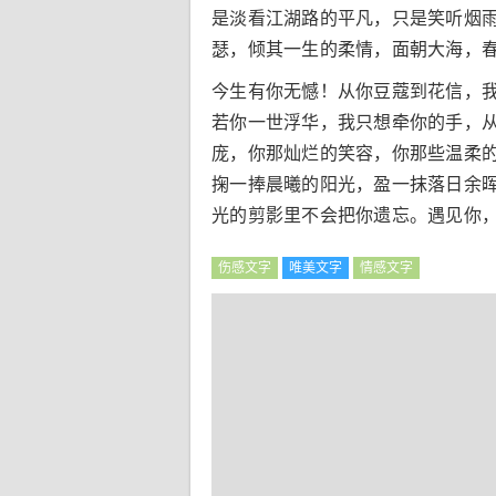
是淡看江湖路的平凡，只是笑听烟
瑟，倾其一生的柔情，面朝大海，
今生有你无憾！从你豆蔻到花信，我
若你一世浮华，我只想牵你的手，
庞，你那灿烂的笑容，你那些温柔
掬一捧晨曦的阳光，盈一抹落日余
光的剪影里不会把你遗忘。遇见你
伤感文字
唯美文字
情感文字