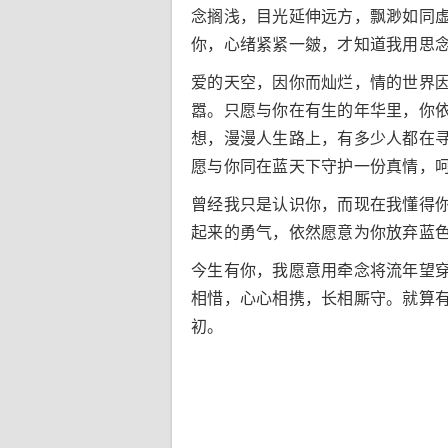
念搁浅，目光延伸远方，飘渺如同
你，心绪紧紧一皴，才知道我用思
爱的天空，因你而灿烂，情的世界
嚣。只愿与你在有生的年华里，你
想，漫漫人生路上，有多少人都在
愿与你同在蓝天下守护一份真情，
曾经我只是认识你，而现在我懂得
起来的勇气，依然愿意为你放弃蓝
今生有你，我愿意用牵念将流年望
相惜，心心相携，长相厮守。就算
初。