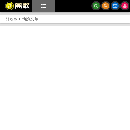
离歌网
>
情感文章