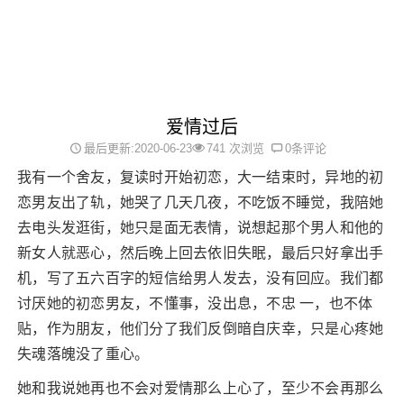
爱情过后
最后更新:2020-06-23
741 次浏览
0条评论
我有一个舍友，复读时开始初恋，大一结束时，异地的初
恋男友出了轨，她哭了几天几夜，不吃饭不睡觉，我陪她
去电头发逛街，她只是面无表情，说想起那个男人和他的
新女人就恶心，然后晚上回去依旧失眠，最后只好拿出手
机，写了五六百字的短信给男人发去，没有回应。我们都
讨厌她的初恋男友，不懂事，没出息，不忠 一，也不体
贴，作为朋友，他们分了我们反倒暗自庆幸，只是心疼她
失魂落魄没了重心。
她和我说她再也不会对爱情那么上心了，至少不会再那么