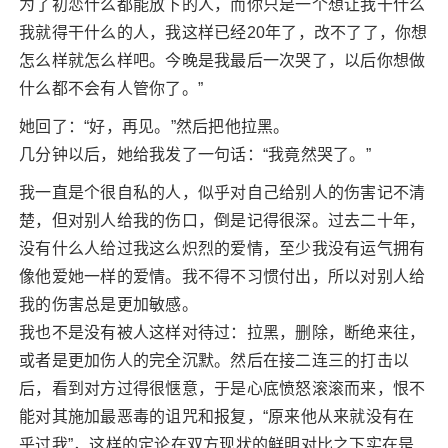
为了初恋什么都能放下的人，而你只是一个想让我干什么
我就得干什么的人，我这样已经20年了，改不了了，你想
怎么样就怎么样吧。今晚是我最后一次哭了，以后你想做
什么都不会有人管你了。”
她回了：“好，再见。”然后把他拉黑。
几分钟以后，她给我发了一句话：“我竟然哭了。”
我一直是个很自私的人，似乎对自己给别人的伤害记不清
楚，但对别人给我的伤口，倒是记得很深。过去二十年，
没有什么人给过我这么炽烈的爱情，至少我没有运气拥有
像他爱她一样的爱情。我不得不习惯付出，所以对别人给
我的伤害总是更加敏感。
我也不是没有被人这样对待过：拉黑，删除，断绝来往，
或者是更加伤人的完全沉默。然后在接二连三的打击以
后，看到对方过得很惬意，于是心底愤怒滚滚而来，恨不
能对其施加最恶毒的诅咒和报复，“原来他从来就没有在
乎过我”，这样的定论在双方现状的鲜明对比之下实在是