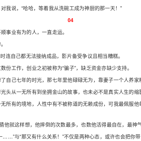
对我说，“哈哈，等着我从洗碗工成为神厨的那一天！”
04
平顺事业有为的人，一直走运。
惨。
》时连自己都无法接纳成品，影片备受争议且相当糟糕。
数份工作，创业之初被称为“骗子”，缺乏资金亦缺少支持。
掉了自己七年的时光，那七年里他碌碌无为，靠妻子一个人养家
李光头从一无所有到坐拥金山的故事，也未必不是真实人生的缩
无所有的境地，人性中有不被称道的无赖成份，可我最佩服他每
我猜他就这样想，他摔倒的次数最多，也数他活得最自在，最神
一……”与“那又有什么关系！”不仅是两种心态，或许也会把你