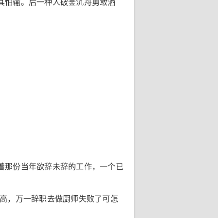
其怕输。后一种人破釜沉舟勇敢洒
着那份当年欲辞未辞的工作，一个已
水高，万一辞职去做厨师失败了可怎