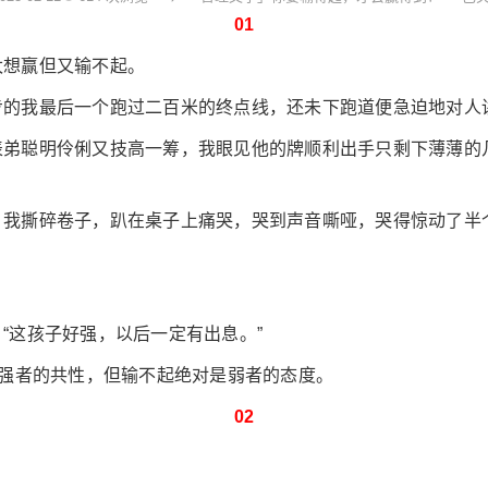
01
太想赢但又输不起。
的我最后一个跑过二百米的终点线，还未下跑道便急迫地对人讲
表弟聪明伶俐又技高一筹，我眼见他的牌顺利出手只剩下薄薄的
，我撕碎卷子，趴在桌子上痛哭，哭到声音嘶哑，哭得惊动了半
“这孩子好强，以后一定有出息。”
是强者的共性，但输不起绝对是弱者的态度。
02