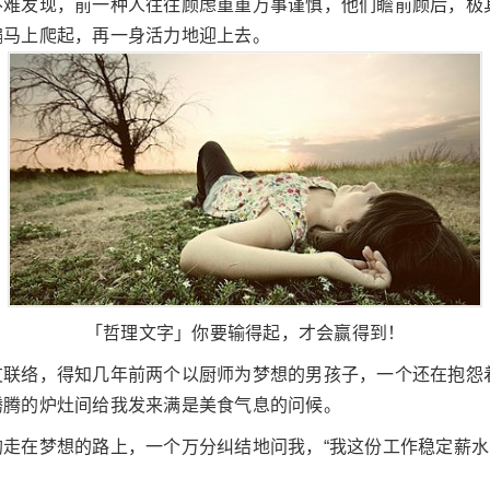
不难发现，前一种人往往顾虑重重万事谨慎，他们瞻前顾后，极
偏马上爬起，再一身活力地迎上去。
「哲理文字」你要输得起，才会赢得到！
友联络，得知几年前两个以厨师为梦想的男孩子，一个还在抱怨
腾腾的炉灶间给我发来满是美食气息的问候。
均走在梦想的路上，一个万分纠结地问我，“我这份工作稳定薪