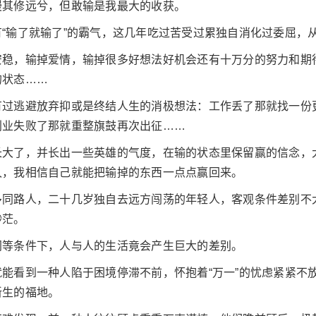
漫其修远兮，但敢输是我最大的收获。
“输了就输了”的霸气，这几年吃过苦受过累独自消化过委屈，从学
安稳，输掉爱情，输掉很多好想法好机会还有十万分的努力和期
的状态……
有过逃避放弃抑或是终结人生的消极想法：工作丢了那就找一份
创业失败了那就重整旗鼓再次出征……
长大了，并长出一些英雄的气度，在输的状态里保留赢的信念，
久，我相信自己就能把输掉的东西一点点赢回来。
多同路人，二十几岁独自去远方闯荡的年轻人，客观条件差别不
渺茫。
同等条件下，人与人的生活竟会产生巨大的差别。
能看到一种人陷于困境停滞不前，怀抱着“万一”的忧虑紧紧不
新生的福地。