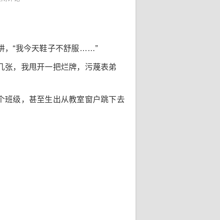
，“我今天鞋子不舒服……”
几张，我甩开一把烂牌，污蔑表弟
个班级，甚至生出从教室窗户跳下去