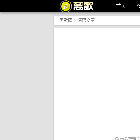
首页
离歌网
>
情感文章
最后更新:202