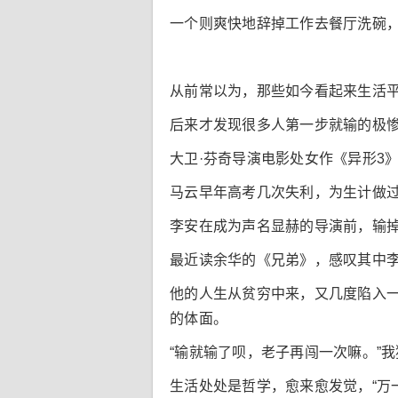
一个则爽快地辞掉工作去餐厅洗碗，
从前常以为，那些如今看起来生活
后来才发现很多人第一步就输的极
大卫·芬奇导演电影处女作《异形3
马云早年高考几次失利，为生计做过
李安在成为声名显赫的导演前，输
最近读余华的《兄弟》，感叹其中
他的人生从贫穷中来，又几度陷入一
的体面。
“输就输了呗，老子再闯一次嘛。”
生活处处是哲学，愈来愈发觉，“万