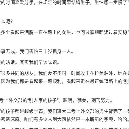
定的时间恋爱分手，在规定的时间里结婚生子，生怕哪一步慢了
什么呢？
很多个看起来洒脱一直在路上的女生，也问过循规蹈矩过着安稳
一事无成，我们害怕三十岁孤身一人。
识的姑娘。其实我们早该认识。
有很多共同的朋友，我们差不多同一时间段里在拉美驻外，她在
因为我们都是看起来一路顺利，看起来走在最正统道路上的“别
”考上外交部的“别人家的孩子”。聪明，貌美，刻苦努力。
定的孩子都是超级学霸，我们班大二考上外交部的男生背完了一
注密密麻麻。咱们有多少人到大四依然是一本崭新的字典，哈哈