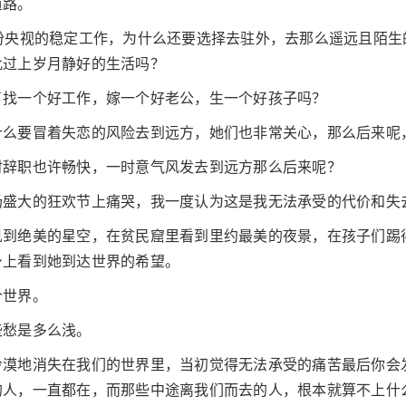
道路。
份央视的稳定工作，为什么还要选择去驻外，去那么遥远且陌生
此过上岁月静好的生活吗？
了找一个好工作，嫁一个好老公，生一个好孩子吗？
什么要冒着失恋的风险去到远方，她们也非常关心，那么后来呢
时辞职也许畅快，一时意气风发去到远方那么后来呢？
场盛大的狂欢节上痛哭，我一度认为这是我无法承受的代价和失
见到绝美的星空，在贫民窟里看到里约最美的夜景，在孩子们踢
身上看到她到达世界的希望。
个世界。
些愁是多么浅。
冷漠地消失在我们的世界里，当初觉得无法承受的痛苦最后你会
的人，一直都在，而那些中途离我们而去的人，根本就算不上什