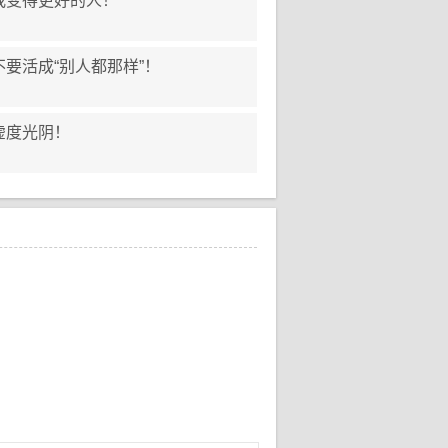
我变得更好的人！
要活成“别人都那样”！
虚度光阴！