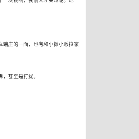
了一块钱啊，我前天才买过呢。她
么端庄的一面，也有和小摊小贩拉家
卑，甚至是打扰。
。