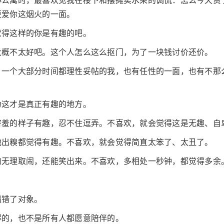
小公寓时，最喜欢见我在楼下和摆摊卖水果的调侃：怎么今天贵
更爱你这烟火的一面。
觉得这样的你是有趣的吧。
大概不太好吧。这个人怎么这么抠门，为了一块钱讨价还价。
：一个大部分时间都理性妥帖的我，也有任性的一面，也有不那
为这才是真正有趣的地方。
害羞的样子有趣，忍不住逗弄。不喜欢，就会觉得这是无趣、自
他出糗都觉得有趣。不喜欢，就会觉得简直太笨了、太丑了。
的无理取闹，还能笑出来。不喜欢，多相处一秒钟，都觉得多余
遇错了对象。
解的，也不是所有人都愿意陪伴的。