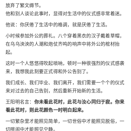
放弃了繁文缛节。
他和别人谈论此事时，显得对生活中的仪式感非常着迷。
他说：你厌倦了生活中的格调，就是厌倦了生活。
小时候参加外公的葬礼。八个穿着黑衣的汉子戴着草帽，
在乌乌泱泱的人潮和炮仗齐鸣的响声中将外公的棺材抬
起。
这时一个人悠悠得吹起唢呐，顿时一种很强烈的仪式感袭
来，我想我此刻要正式得和外公告别了。
我们成长、我们毕业、我们离开，我们需要一个个的仪式
来对过去的自己告别，然后重新开始新的生活。
王阳明名言：
你未看此花时，此花与汝心同归于寂。
你来
看此花时，则此花颜色一时明白起来。
一切繁杂里才能照见简单，一切世俗中才能照见脱俗，一
切喧闹中才能照见宁静。