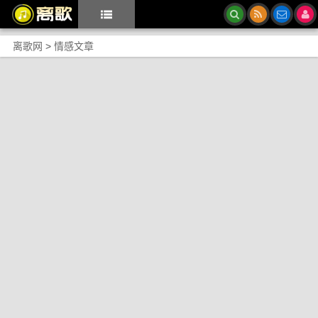
离歌网
>
情感文章