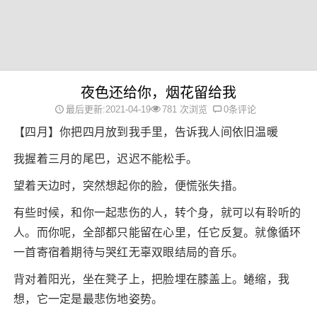
夜色还给你，烟花留给我
最后更新:2021-04-19
781 次浏览
0条评论
【四月】你把四月放到我手里，告诉我人间依旧温暖
我握着三月的尾巴，迟迟不能松手。
望着天边时，突然想起你的脸，便慌张失措。
有些时候，和你一起悲伤的人，转个身，就可以有聆听的
人。而你呢，全部都只能留在心里，任它反复。就像循环
一首寄宿着期待与哭红无辜双眼结局的音乐。
背对着阳光，坐在凳子上，把脸埋在膝盖上。蜷缩，我
想，它一定是最悲伤地姿势。