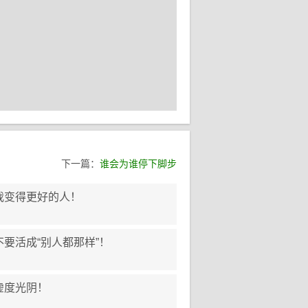
下一篇：
谁会为谁停下脚步
我变得更好的人！
要活成“别人都那样”！
虚度光阴！