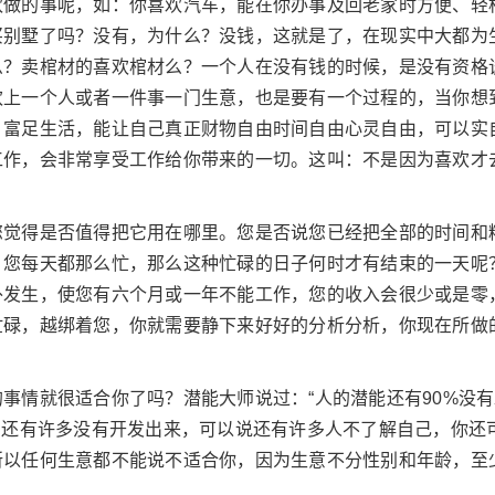
欢做的事呢，如：你喜欢汽车，能在你办事及回老家时方便、轻
买别墅了吗？没有，为什么？没钱，这就是了，在现实中大都为
么？卖棺材的喜欢棺材么？一个人在没有钱的时候，是没有资格
欢上一个人或者一件事一门生意，也是要有一个过程的，当你想
、富足生活，能让自己真正财物自由时间自由心灵自由，可以实
工作，会非常享受工作给你带来的一切。这叫：不是因为喜欢才
您觉得是否值得把它用在哪里。您是否说您已经把全部的时间和
？您每天都那么忙，那么这种忙碌的日子何时才有结束的一天呢
外发生，使您有六个月或一年不能工作，您的收入会很少或是零
忙碌，越绑着您，你就需要静下来好好的分析分析，你现在所做
事情就很适合你了吗？潜能大师说过：“人的潜能还有90%没
力还有许多没有开发出来，可以说还有许多人不了解自己，你还
所以任何生意都不能说不适合你，因为生意不分性别和年龄，至