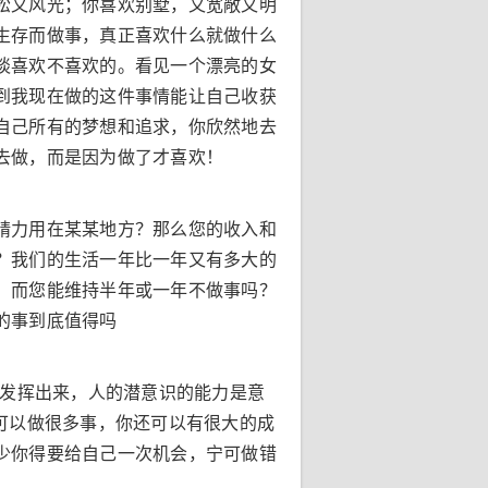
松又风光；你喜欢别墅，又宽敞又明
生存而做事，真正喜欢什么就做什么
谈喜欢不喜欢的。看见一个漂亮的女
到我现在做的这件事情能让自己收获
自己所有的梦想和追求，你欣然地去
去做，而是因为做了才喜欢！
精力用在某某地方？那么您的收入和
？我们的生活一年比一年又有多大的
，而您能维持半年或一年不做事吗？
的事到底值得吗
有发挥出来，人的潜意识的能力是意
可以做很多事，你还可以有很大的成
少你得要给自己一次机会，宁可做错