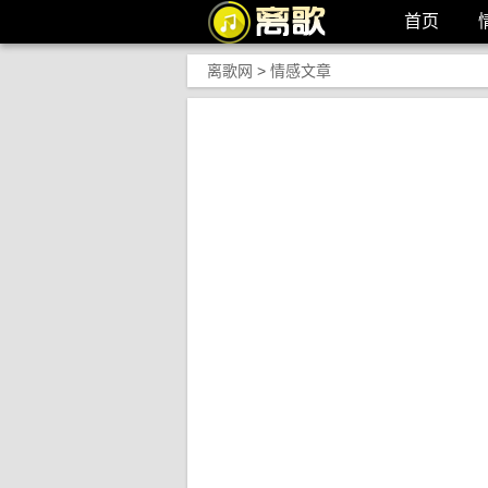
首页
离歌网
>
情感文章