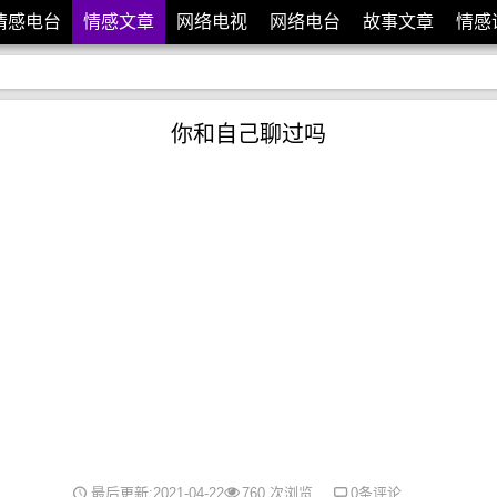
情感电台
情感文章
网络电视
网络电台
故事文章
情感
你和自己聊过吗
最后更新:2021-04-22
760 次浏览
0条评论