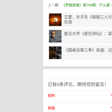
上一篇：
《罗辑思维》第794期：什么是“
王蒙、许子东《锵锵三人行
乐观
复旦大学《星空讲坛》：梁
《圆桌派第三季》亲戚：过
已有0条评论，期待您的留言！
昵称:
*
邮箱:
*