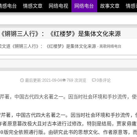
情感电台
情感文章
网络电视
网络电台
故事文章
情感
《锵锵三人行》：《红楼梦》是集体文化来源
梁文道《锵锵三人行》：《红楼梦》是集体文化来源
- 离歌网络电台
最后更新:2021-09-04
769 次浏览
0条评论
芹著，中国古代四大名著之一。因当时社会环境和手抄流传，使
.
芹著，中国古代四大名著之一。因当时社会环境和手抄流传，
作者原意篡改极大且对古本进行过修改，特别是结局，贾家毋
10版完全依照通行版。由研究此书的思想文化、作者原意等，而