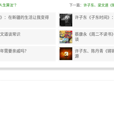
人生算法”？
下一篇：
许子东、梁文道《锵
》：在新疆的生活让我变得
许子东《子东时间》：
文道谈常识
蔡康永《周二不读书
谈
年需要亲戚吗？
许子东、陈丹青《锵
源