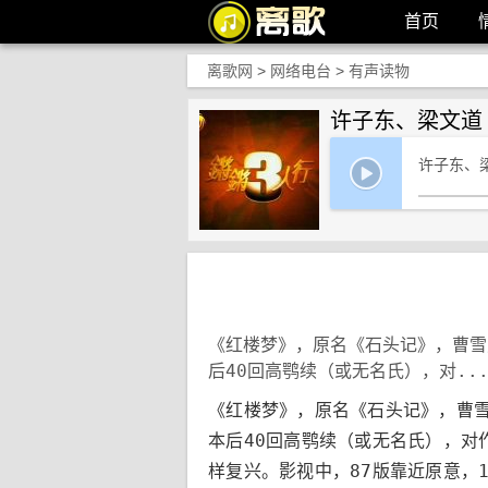
首页
离歌网
>
网络电台
>
有声读物
许子东、梁文道
许子东、
《红楼梦》，原名《石头记》，曹雪
后40回高鹗续（或无名氏），对..
《红楼梦》，原名《石头记》，曹雪
本后40回高鹗续（或无名氏），对
样复兴。影视中，87版靠近原意，