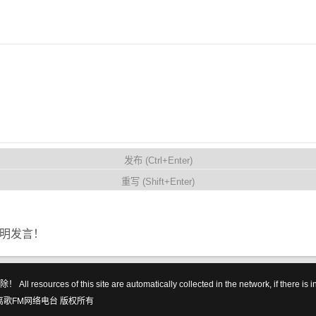
明发言！
his site are automatically collected in the network, if there is infring
离歌FM网络电台
版权所有