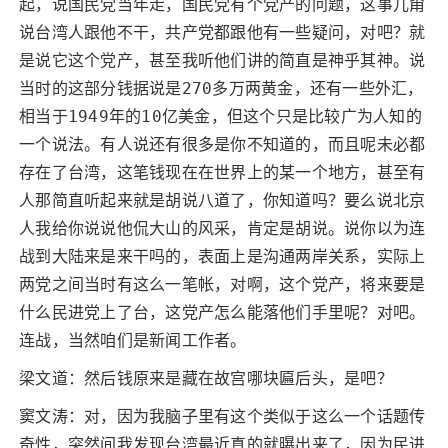
起，说国民党当年走，国民党有个党产的问题，这事儿甭
说台湾人跟他不干，共产党都跟他有一些疑问，对吧？就
是说它这个党产，甚至我听他们讲的简直是神乎其神。说
当时的这部分钱据说是270多万两黄金，还有一些外汇，
相当于1949年的10亿美金，但这个只是比较广为人知的
一个说法。有人说还有很多是你不知道的，而且呢未必都
存在了台湾，这笔钱现在在世界上的某一个地方，甚至有
人那简直听起来就是胡说八道了，你知道吗？要么说北京
人我给你说说他侃大山的风采，肯定是胡说。说你以为连
战到大陆来是来干吗的，表面上是沟通两岸关系，实际上
两党之间当时有这么一笔帐，对啊，这个党产，将来要是
什么民进党上了台，这党产怎么能落他们手里呢？对吧。
连战，当然咱们是新闻工作者。
梁文道：然后钱原来是藏在故宫哪块匾后头，是吧？
窦文涛：对，因为我脑子里有这个类似于这么一个话题传
奇性，突然间我发现台湾最近真的就曝出来了，因为民进