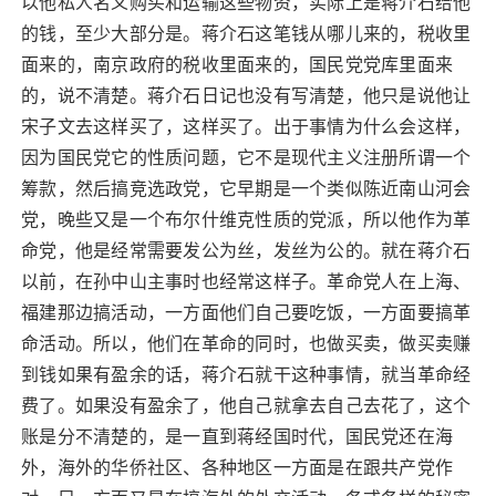
以他私人名义购买和运输这些物资，实际上是蒋介石给他
的钱，至少大部分是。蒋介石这笔钱从哪儿来的，税收里
面来的，南京政府的税收里面来的，国民党党库里面来
的，说不清楚。蒋介石日记也没有写清楚，他只是说他让
宋子文去这样买了，这样买了。出于事情为什么会这样，
因为国民党它的性质问题，它不是现代主义注册所谓一个
筹款，然后搞竞选政党，它早期是一个类似陈近南山河会
党，晚些又是一个布尔什维克性质的党派，所以他作为革
命党，他是经常需要发公为丝，发丝为公的。就在蒋介石
以前，在孙中山主事时也经常这样子。革命党人在上海、
福建那边搞活动，一方面他们自己要吃饭，一方面要搞革
命活动。所以，他们在革命的同时，也做买卖，做买卖赚
到钱如果有盈余的话，蒋介石就干这种事情，就当革命经
费了。如果没有盈余了，他自己就拿去自己去花了，这个
账是分不清楚的，是一直到蒋经国时代，国民党还在海
外，海外的华侨社区、各种地区一方面是在跟共产党作