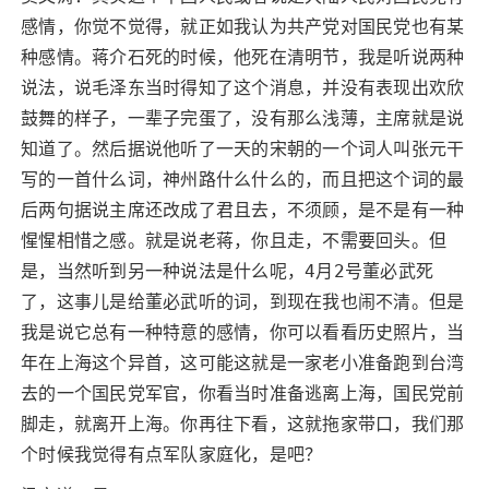
感情，你觉不觉得，就正如我认为共产党对国民党也有某
种感情。蒋介石死的时候，他死在清明节，我是听说两种
说法，说毛泽东当时得知了这个消息，并没有表现出欢欣
鼓舞的样子，一辈子完蛋了，没有那么浅薄，主席就是说
知道了。然后据说他听了一天的宋朝的一个词人叫张元干
写的一首什么词，神州路什么什么的，而且把这个词的最
后两句据说主席还改成了君且去，不须顾，是不是有一种
惺惺相惜之感。就是说老蒋，你且走，不需要回头。但
是，当然听到另一种说法是什么呢，4月2号董必武死
了，这事儿是给董必武听的词，到现在我也闹不清。但是
我是说它总有一种特意的感情，你可以看看历史照片，当
年在上海这个异首，这可能这就是一家老小准备跑到台湾
去的一个国民党军官，你看当时准备逃离上海，国民党前
脚走，就离开上海。你再往下看，这就拖家带口，我们那
个时候我觉得有点军队家庭化，是吧？