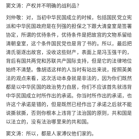
窦文涛：产权并不明确的战利品？
刘仲敬：对，当初中华民国成立的时候，包括国民党立宪
派和中华民国政府是在列强的担保之下跟大清皇室是签署
协定，所谓的优待条件，优待条件是把故宫的文物系留给
清朝皇室，这个条件国民党也是背了书的。所以，最后把
清氏驱逐出故宫，没收这些财产，表面上是冯玉强干的，
背后有国共两党和苏联共产国际支持，但是它的法律地位
始终不清楚。像胡适这样的人当时有站出来说，按照英美
法的观点来看，这次活动本身就是非法的，因为你们既然
都是以中华民国的政治势力自居，你们不应该首先就违背
中华民国成立时所作出的承诺。你当时所作出的承诺，也
许这个承诺是错的，但是既然已经作出了承诺之后就不能
说撕就撕，否则你根本上违背了法治国的原则，共和国是
以法立的，没有法治哪里来的共和国。
窦文涛：所以，都是人家溥仪他们家的。