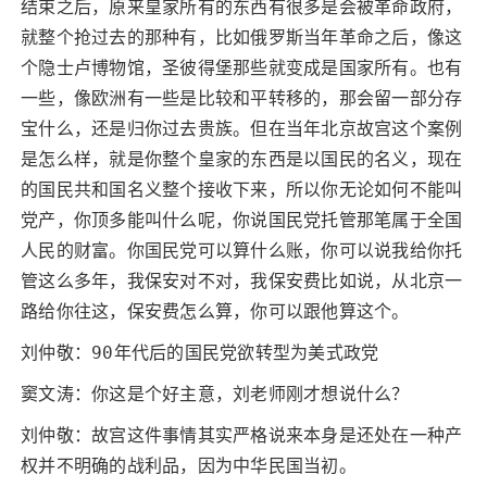
结束之后，原来皇家所有的东西有很多是会被革命政府，
就整个抢过去的那种有，比如俄罗斯当年革命之后，像这
个隐士卢博物馆，圣彼得堡那些就变成是国家所有。也有
一些，像欧洲有一些是比较和平转移的，那会留一部分存
宝什么，还是归你过去贵族。但在当年北京故宫这个案例
是怎么样，就是你整个皇家的东西是以国民的名义，现在
的国民共和国名义整个接收下来，所以你无论如何不能叫
党产，你顶多能叫什么呢，你说国民党托管那笔属于全国
人民的财富。你国民党可以算什么账，你可以说我给你托
管这么多年，我保安对不对，我保安费比如说，从北京一
路给你往这，保安费怎么算，你可以跟他算这个。
刘仲敬：90年代后的国民党欲转型为美式政党
窦文涛：你这是个好主意，刘老师刚才想说什么？
刘仲敬：故宫这件事情其实严格说来本身是还处在一种产
权并不明确的战利品，因为中华民国当初。