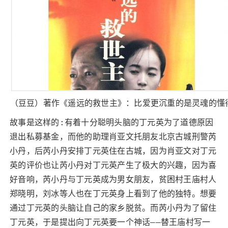
（豆豆）著作《遥远的救世主》：比爱更沉重的是灵魂的懂
故事是这样的:有着十分聪明头脑的丁元英为了道德原因
退出私募基金，而他的助理肖亚文托朋友北京古城刑警芮
小丹，后芮小丹安排丁元英住在古城，因为肖亚文对丁元
英的评价也让芮小丹对丁元英产生了极大的兴趣，因为喜
好音响，芮小丹与丁元英成为男女朋友，贫困村王庙村人
郑晓明，刘冰等人也在丁元英身上看到了他的独特。想要
通过丁元英的头脑让自己的家乡脱贫。而芮小丹为了留住
丁元英，于是提出向丁元英要一个神话——替王庙村写一