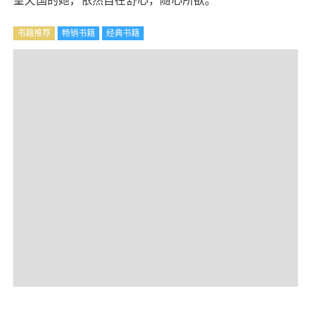
望天国的她，依然自在舒心，随心所欲。
书籍推荐
畅销书籍
经典书籍