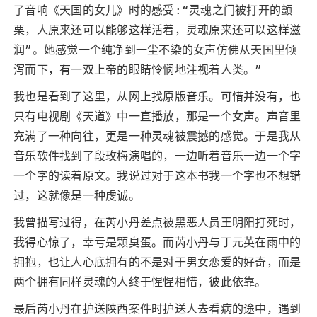
了音响《天国的女儿》时的感受:“灵魂之门被打开的颤
栗，人原来还可以能够这样活着，灵魂原来还可以这样滋
润”。她感觉一个纯净到一尘不染的女声仿佛从天国里倾
泻而下，有一双上帝的眼睛怜悯地注视着人类。”
我也是看到了这里，从网上找原版音乐。可惜并没有，也
只有电视剧《天道》中一直播放，那是一个女声。声音里
充满了一种向往，更是一种灵魂被震撼的感觉。于是我从
音乐软件找到了段玫梅演唱的，一边听着音乐一边一个字
一个字的读着原文。我说过对于这本书我一个字也不想错
过，这就像是一种虔诚。
我曾描写过得，在芮小丹差点被黑恶人员王明阳打死时，
我得心惊了，幸亏是颗臭蛋。而芮小丹与丁元英在雨中的
拥抱，也让人心底拥有的不是对于男女恋爱的好奇，而是
两个拥有同样灵魂的人终于惺惺相惜，彼此依靠。
最后芮小丹在护送陕西案件时护送人去看病的途中，遇到