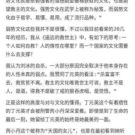
势文化就是依赖强者的道德期望破格获取的文化，也是期
望救主的文化。强势文化在武学上被称为秘笈，而弱势文
化由于易学、易懂、易用、成了流行品种。”
弱势文化这些我并不是很懂，不过以我目前看来的20几
年的经历，我从《遥远的救世主》中，有如下的思考:一
个人如何自救？人的惰性在哪里？而一个国家的文化需要
什么去支撑？
我认为刘冰的自杀，一大部分原因完全取决于他本身存在
的人性本真的弱点。我赞同丁元英的看法:“杀富富不
去，救贫贫不离。救主的文化唯救世主可说，救主不是
人，是道，得救不是破了戒的狼吞虎咽，是觉悟。”
正是这样的高度与对与文化的懂得。丁元英这个有着痞性
的丁元英才会被刑警芮小丹深深爱着。即使是到了生命的
最后一刻，她留给丁元英的始终是她最美的一面。
芮小丹这个被称为“天国的女儿”，也是在最初看到她听