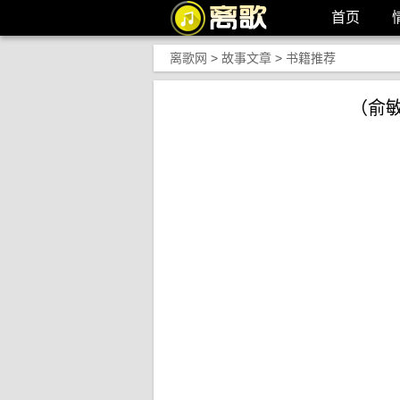
首页
离歌网
>
故事文章
>
书籍推荐
（俞