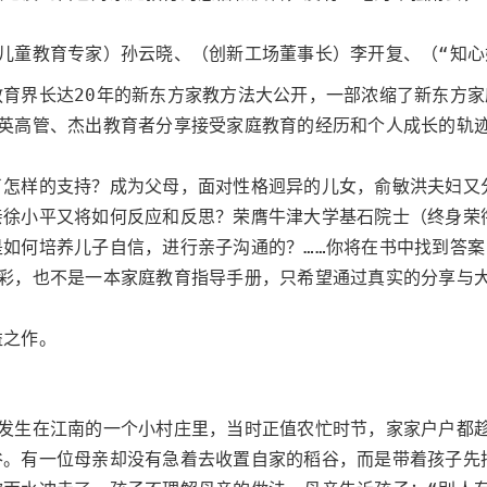
儿童教育专家）孙云晓、（创新工场董事长）李开复、（“知心
育界长达20年的新东方家教方法大公开，一部浓缩了新东方
精英高管、杰出教育者分享接受家庭教育的经历和个人成长的轨
了怎样的支持？成为父母，面对性格迥异的儿女，俞敏洪夫妇又
亲徐小平又将如何反应和反思？荣膺牛津大学基石院士（终身荣
如何培养儿子自信，进行亲子沟通的？……你将在书中找到答
色彩，也不是一本家庭教育指导手册，只希望通过真实的分享与
益之作。
事发生在江南的一个小村庄里，当时正值农忙时节，家家户户都
谷。有一位母亲却没有急着去收置自家的稻谷，而是带着孩子先