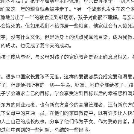
被雨水冲走了。孩子不理解母亲的做法，母亲告诉孩子：“别人
他们家这一年的粮食就会被冲走了。”另一个故事也发生在这个
犹豫地分出了一半的粮食送到邻居家，孩子对此很不理解。母亲
不会饿死的。但如果我们不给邻居一些粮食，他家就会有人饿死
识字，没有什么文化，但是她身上的优点我耳濡目染，成为我做
方的成功，也促成了我今天的成功。
而孩子成功与否，与父母对孩子的家庭教育是否正确息息相关。
术。很多中国家长爱孩子无度，这样的爱很容易变成宠爱和溺爱
子，但即便把所有的一切——生命、财富、地位全部给孩子，
孩子学会追求自己的目标，学会享受达到目标以后的幸福感和满
新东方的创业元老，也有新东方当今的高层管理者，还有新东方
天下父母中的普通一员。在他们的家庭教育中，既有许多让人快
功人士自己的成长故事，分享了他们作为子女、作为受教育者，
的过程中遇到的一些问题、总结的一些经验。