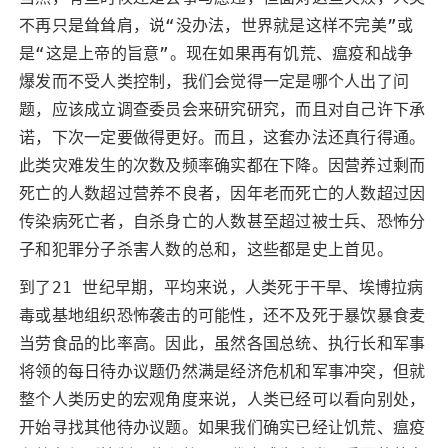
不再只是耸耸肩，说“没办法，世界就是这样不完美”或
是“这是上帝的旨意”。现在如果再有饥荒、瘟疫和战争
爆发而不受人类控制，我们会觉得一定是哪个人出了问
题，应该成立调查委员会来研究研究，而且对自己许下承
诺，下次一定要做得更好。而且，这套办法还真行得通。
此类灾难发生的次数及频率确实都在下降。因营养过剩而
死亡的人数超过营养不良者，因年老而死亡的人数超过因
传染病死亡者，自杀身亡的人数甚至超过被士兵、恐怖分
子和犯罪分子杀害人数的总和，这些都是史上首见。
到了21 世纪早期，平均来说，人类死于干旱、埃博拉病
毒或基地组织恐怖袭击的可能性，还不及死于暴饮暴食麦
当劳食品的比率高。因此，虽然各国总统、执行长和军事
将领的每日待办议题仍然满是经济危机和军事冲突，但就
整个人类历史的宏观角度来说，人类已经可以看向别处，
开始寻找其他待办议题。如果我们确实已经让饥荒、瘟疫