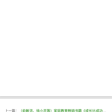
上一篇：
（俞敏洪、徐小平等）家庭教育畅销书籍《成长比成功更重要》