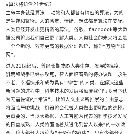
★算法将统治21世纪？
生命本身就是算法——动物和人都各有精密的算法，为的
是生存和繁衍。人的感觉、情绪、想法都是算法在支配。
人类已经开发出更精密的算法，谷歌、facebook等大数
据公司将比我们自己更了解人类。人类社会的未来将会是
一个全新的、效率更高的数据处理系统，称为“万物互联
网”。
进入21世纪后，曾经长期威胁人类生存、发展的瘟疫、
饥荒和战争已经被攻克，智人面临着新的待办议题：永生
不老、幸福快乐和成为具有“神性”的人类。在解决这些
新问题的过程中，科学技术的发展将颠覆我们很多当下认
为无需佐证的“常识”，比如人文主义所推崇的自由意志
将面临严峻挑战，机器将会代替人类做出更明智的选择。
更重要的，当以大数据、人工智能为代表的科学技术发展
的日益成熟，人类将面临着从进化到智人以来*的一次改
变，绝大部分人将沦为“无价值的群体”，只有少部分人