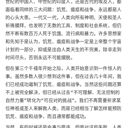
世纪的中国人、中世纪的印度人，还是古代的埃及人，都
面临着同样的三大问题：饥荒、瘟疫和战争，永远都是人
的心头大患。一代又一代，人类向所有神明、天使和圣人
祈祷膜拜，也发明了无数的工具、制度和社会系统，但仍
然不断有数百万人死于饥饿、流行病和暴力。许多思想家
和先知于是认为，饥荒、瘟疫和战争一定是上帝整个宇宙
计划的一部分，抑或是出自人类天生的不完美，除非走到
时间尽头，否则永远不可能摆脱。
但在第三个千禧年开始之际，人类开始意识到一件惊人的
事。虽然多数人很少想到这件事，但在过去几十年间，我
们已经成功遏制了饥荒、瘟疫和战争。当然这些问题还算
不上被完全解决，但已经从过去“不可理解、无法控制的
自然力量”转化为“可应对的挑战”。我们不再需要祈求某
位神祇或圣人来解救人类，而是已经相当了解怎样能预防
饥荒、瘟疫和战争，而且通常都能成功。
当然，有些时候还是会事与愿违，但面对这些失败，人类