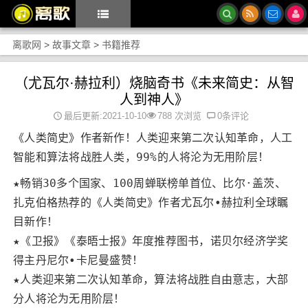
离歌网
>
故事文章
>
书籍推荐
（尤瓦尔·赫拉利）烧脑奇书《未来简史：从智
人到神人》
最后更新:2021-10-10
788 次浏览
0条评论
《人类简史》作者新作！人类迎来第二次认知革命，人工
智能和算法将战胜人类，99%的人将沦为无用阶层！
★畅销30多个国家、100周蝉联榜单首位、比尔·盖茨、
扎克伯格热荐的《人类简史》作者尤瓦尔•赫拉利全球瞩
目新作！
★《卫报》《泰晤士报》年度推荐图书，诺贝尔经济学奖
得主丹尼尔•卡尼曼盛赞！
★人类迎来第二次认知革命，算法将战胜自由意志，大部
分人将沦为无用阶层！