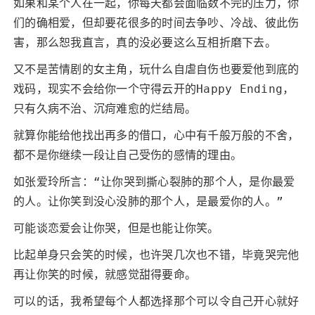
如果和某个人在一起，你每天都会面临数不完的压力，你
们的确相爱，但却要花很多的时间去争吵、冷战、彼此伤
害，那么恕我直言，真的没必要这么互相折磨下去。
又不是苦情剧的女主角，玩什么自虐自伤也要爱他到底的
戏码，现实不会给你一个守得云开的Happy Ending，
只有久病不治、沉疴难愈的烂结局。
就算你能给他找出再多的借口，心中有千般万般的不舍，
都不是你继续一段让自己受伤的感情的理由。
如张爱玲所言：“让你哭到撕心裂肺的那个人，是你最爱
的人。让你笑到没心没肺的那个人，是最爱你的人。”
可能谈恋爱会让你哭，但是也能让你笑。
比起单身只会笑的时候，也许哭几次也不错，毕竟哭完他
再让你笑的时候，就感觉甜得要命。
可以的话，我希望每个人都选择那个可以令自己开心就好