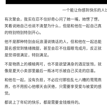
一个能让你感到快乐的人
有次聚会，我实在忍不住好奇心问了她一嘴，她愣了愣，
笑着说她自己也说不清楚为什么，但是和他在一起自己真
的特别特别特别开心。
他不是那种特别会玩浪漫说情话的人，但和他在一起总能
莫名感觉到情绪微甜，甚至会忍不住眉眼弯成月，反正就
是觉得很满足，特别满足。
不是物质上的模棱两可，也不是欲望满身的酒足饭饱，就
像是夏天小卖部里最后一瓶冰可乐被自己买走的窃喜。
和他在一起，没有负担，不必应付那些乱七八糟的莺莺燕
燕，也不用担心他哪天会厌倦，只需要享受爱与被爱的感
觉。
都说上了年纪的快乐，都是需要金钱维持的。