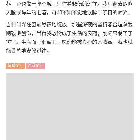
巷，心也像一座空城，只住着悲伤的过往。我用逝去的昨
天酿成陈年的老酒，可却不知不觉地饮醉了明日的时光。
当旧时光在窗前尽请地绽放，那些深夜的坚持能否埋藏我
刚毅地创伤；当自我敷衍成了生活的良药，前路只剩下了
彷徨。尘满面，泪盈眶，愿你能被真心的人收藏，我也就
能妥善地安放过往。
情感文字
治愈文字