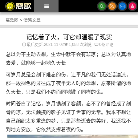
离歌网
>
情感文章
记忆着了火，可它却温暖了现实
最后更新:2021-11-02
1,058 次浏览
0条评论
总以为不主动去想，生命中就不会有悲凉；总以为认真地
去爱，就能够一起地久天长
可岁月总是会刻下难忘的伤，让平凡的我们无处话凄凉，
那一段褪色的过往成了夜半无人时的念想，原来所谓的地
久天长，只是我们不约而同地撒了同样的谎。
时间苍白了记忆，岁月镌刻了容颜，忘不了的曾经成了刻
骨的凉，无法触摸的影子见证了世事的无常。我本不想让
自己编织太多重逢的梦，只是那些逝去的美好，我还找不
到地方安放，它依然支撑着夜的伤。