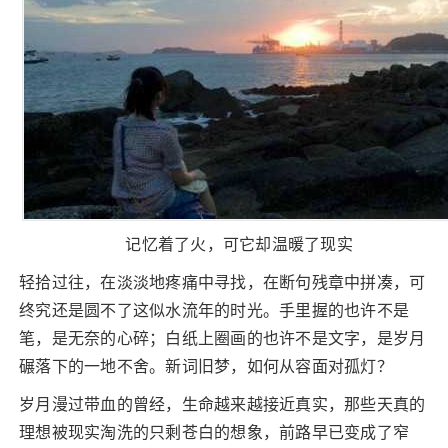
记忆着了火，可它却温暖了现实
轻拾过往，在淡淡地疼痛中寻找，在断句残章中拼凑，可
终究还是圆不了这似水流年的时光。手里握的也许不是
笔，是无奈的心碎；白纸上圈画的也许不是文字，是岁月
碾落下的一地不舍。新词旧梦，如何从容面对孤灯？
岁月漫过带血的曾经，生命越来越接近真实，那些天真的
理想被现实淘洗的只剩苍白的想象，前路早已变成了窄