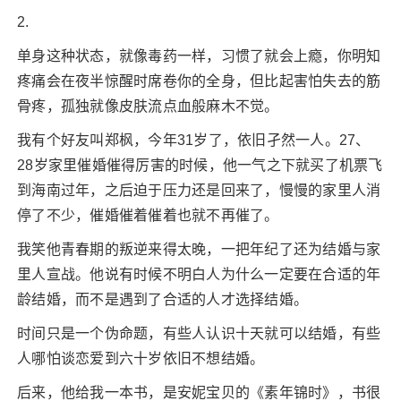
2.
单身这种状态，就像毒药一样，习惯了就会上瘾，你明知
疼痛会在夜半惊醒时席卷你的全身，但比起害怕失去的筋
骨疼，孤独就像皮肤流点血般麻木不觉。
我有个好友叫郑枫，今年31岁了，依旧孑然一人。27、
28岁家里催婚催得厉害的时候，他一气之下就买了机票飞
到海南过年，之后迫于压力还是回来了，慢慢的家里人消
停了不少，催婚催着催着也就不再催了。
我笑他青春期的叛逆来得太晚，一把年纪了还为结婚与家
里人宣战。他说有时候不明白人为什么一定要在合适的年
龄结婚，而不是遇到了合适的人才选择结婚。
时间只是一个伪命题，有些人认识十天就可以结婚，有些
人哪怕谈恋爱到六十岁依旧不想结婚。
后来，他给我一本书，是安妮宝贝的《素年锦时》，书很