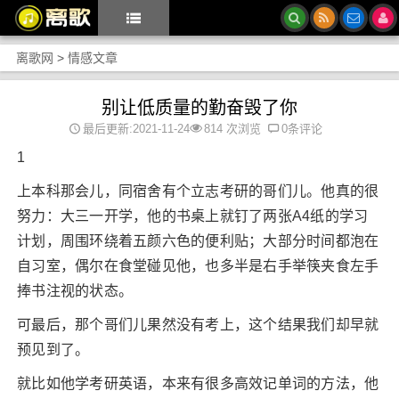
离歌网
>
情感文章
别让低质量的勤奋毁了你
最后更新:2021-11-24
814 次浏览
0条评论
1
上本科那会儿，同宿舍有个立志考研的哥们儿。他真的很
努力：大三一开学，他的书桌上就钉了两张A4纸的学习
计划，周围环绕着五颜六色的便利贴；大部分时间都泡在
自习室，偶尔在食堂碰见他，也多半是右手举筷夹食左手
捧书注视的状态。
可最后，那个哥们儿果然没有考上，这个结果我们却早就
预见到了。
就比如他学考研英语，本来有很多高效记单词的方法，他