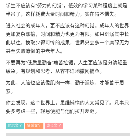
学生不应该有“努力的幻觉”，低效的学习某种程度上就是
半吊子，这样耗费大量时间和精力，实在得不偿失。
进入社会的成年人，更不应该有这种幻觉。成年人的世界
更加复杂熙攘，时间和精力也更为有限。如果沉溺其中长
此以往，换取少得可怜的成果，世界只会多一个庸碌无为
甚至失败潦倒的中老年人。
不要再为“低质量勤奋”痛苦拉锯，人生更应该是分清轻重
缓急，有规划和思考，从容不迫地撒网捕鱼。
为此，大脑也应该像肌肉一样，勤于锻炼，才能善于思
索。
你会发现，这个世界上，思维懒惰的人太常见了。凡事只
要多考虑一些，轻易便能与他们拉开差距。
励志文字
情感文字
成长文字