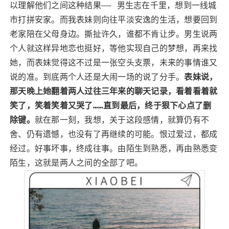
以理解他们之间这种结果—— 男生志在千里，想到一线城
市打拼安家。而我表妹则向往平淡安逸的生活，想要回到
老家陪在父母身边。撕扯许久，谁都不肯让步。男生说两
个人就这样异地恋也挺好，等他实现自己的梦想，再来找
她，而表妹觉得这不过是一张空头支票，未来的事情谁又
说的准。到底两个人还是大闹一场的说了分手。
表妹说，
那天晚上她翻着两人过往三年来的聊天记录，看着看着就
笑了，笑着笑着又哭了……直到最后，终于狠下心点了删
除键。
就在那一刻，我想，关于这段感情，就算仍有不
舍、仍有遗憾，也没有了再继续的可能。恨过爱过，都成
经过。好事坏事，终成往事。由陌生到熟悉，再由熟悉变
陌生，这就是两人之间的全部了吧。