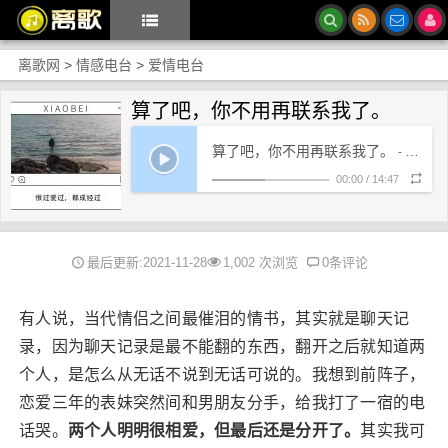
离歌网
>
情感电台
>
爱情电台
算了吧，你不用再联系我了。
算了吧，你不用再联系我了。
- 离歌网络电台
00:00
/
14:47
最后更新:2021-11-28
1,002 次浏览
0条评论
有人说，当代情侣之间最催泪的情书，其实就是聊天记
录，因为聊天记录是最不能翻的东西，翻开之后就知道两
个人，是怎么从无话不说到无话可说的。我想到前阵子，
恋爱三年的表妹突然间和男朋友分手，给我打了一宿的电
话哭。
两个人明明很相爱，但最后还是分开了。
其实我可