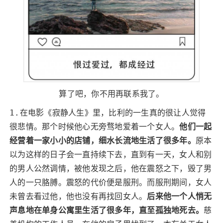
算了吧，你不用再联系我了。
1.在电影《寂静人生》里，比利的一生真的很让人觉得
很悲情。那个时候他心无旁骛地爱着一个女人。
他们一起
经营着一家小小的店铺，细水长流地生活了很多年。
原本
以为这样的日子会一直持续下去，直到有一天，女人和别
的男人公然调情，被他发现之后，他在震怒之下，毁了男
人的一只胳膊。震怒的代价便是服刑。而服刑期间，女人
未曾去看过他，他也没有再找回女人。
后来他一个人悄无
声息地在单身公寓里生活了很多年，直至孤独地死去。
慈