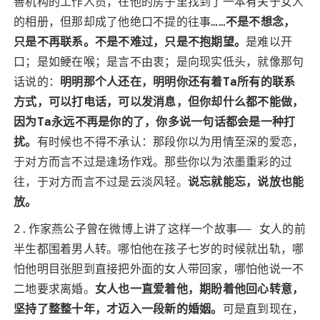
善机构的工作人员，在他的房子里找到了一本有关于女人
的相册，但那却成了他绝口不提的往事……
不是不想念，
只是不再联系。
不是不难过，只是不抱期望。
是难以开
口；是如鲠在喉；是言不由衷；是向现实低头，就像那句
话说的：
明明那个人还在，明明你还有着Ta所有的联系
方式，可以打电话，可以发消息，但你却什么都不能做，
因为Ta永远不再是你的了，你多说一句话都会是一种打
扰。
有时候也不得不承认：那段你以为用情至深的爱恋，
于对方而言不过是逢场作戏。那些你以为浓墨重彩的过
往，于对方而言不过是云淡风轻。
说忘就能忘，说放也能
放。
2.作家燕公子曾在微博上讲了这样一个故事—— 女人的前
半生都围着男人转。哪怕他在孩子七岁的时候就出轨，哪
怕他明目张胆到直接把外面的女人带回家，哪怕他说一不
二地要求离婚。
女人也一直爱着他，期盼着他回心转意，
坚持了整整十年，才迈入一段新的婚姻。
可是直到现在，