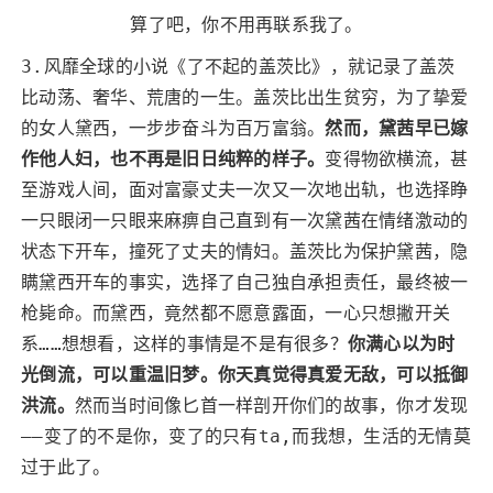
算了吧，你不用再联系我了。
3.风靡全球的小说《了不起的盖茨比》，就记录了盖茨
比动荡、奢华、荒唐的一生。盖茨比出生贫穷，为了挚爱
的女人黛西，一步步奋斗为百万富翁。
然而，黛茜早已嫁
作他人妇，也不再是旧日纯粹的样子。
变得物欲横流，甚
至游戏人间，面对富豪丈夫一次又一次地出轨，也选择睁
一只眼闭一只眼来麻痹自己直到有一次黛茜在情绪激动的
状态下开车，撞死了丈夫的情妇。盖茨比为保护黛茜，隐
瞒黛西开车的事实，选择了自己独自承担责任，最终被一
枪毙命。而黛西，竟然都不愿意露面，一心只想撇开关
系……想想看，这样的事情是不是有很多？
你满心以为时
光倒流，可以重温旧梦。
你天真觉得真爱无敌，可以抵御
洪流。
然而当时间像匕首一样剖开你们的故事，你才发现
——变了的不是你，变了的只有ta,而我想，生活的无情莫
过于此了。