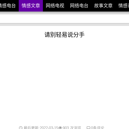
情感电台
情感文章
网络电视
网络电台
故事文章
情感
请别轻易说分手
最后更新:2022-03-15
903 次浏览
0条评论