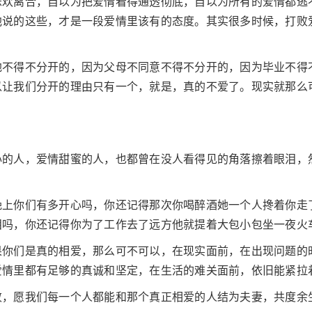
悲欢离合，自以为把爱情看得通透彻底，自以为所有的爱情都逃
他说的这些，才是一段爱情里该有的态度。其实很多时候，打败
地不得不分开的，因为父母不同意不得不分开的，因为毕业不得
以让我们分开的理由只有一个，就是，真的不爱了。现实就那么
心的人，爱情甜蜜的人，也都曾在没人看得见的角落擦着眼泪，
晚上你们有多开心吗，你还记得那次你喝醉酒她一个人搀着你走
泪吗，你还记得你为了工作去了远方他就提着大包小包坐一夜火
果你们是真的相爱，那么可不可以，在现实面前，在出现问题的
爱情里都有足够的真诚和坚定，在生活的难关面前，依旧能紧拉
败，愿我们每一个人都能和那个真正相爱的人结为夫妻，共度余