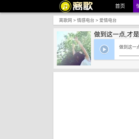
首页
离歌网
>
情感电台
>
爱情电台
做到这一点,才
做到这一