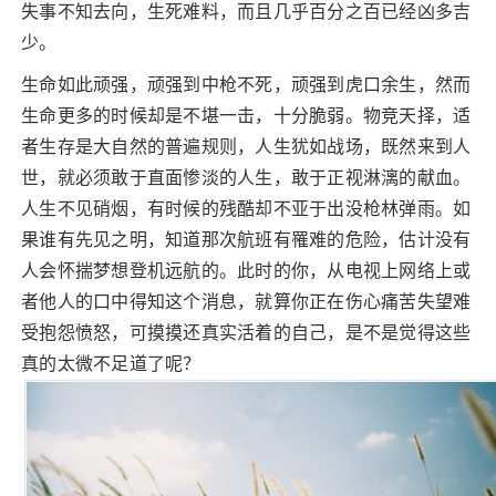
失事不知去向，生死难料，而且几乎百分之百已经凶多吉
少。
生命如此顽强，顽强到中枪不死，顽强到虎口余生，然而
生命更多的时候却是不堪一击，十分脆弱。物竞天择，适
者生存是大自然的普遍规则，人生犹如战场，既然来到人
世，就必须敢于直面惨淡的人生，敢于正视淋漓的献血。
人生不见硝烟，有时候的残酷却不亚于出没枪林弹雨。如
果谁有先见之明，知道那次航班有罹难的危险，估计没有
人会怀揣梦想登机远航的。此时的你，从电视上网络上或
者他人的口中得知这个消息，就算你正在伤心痛苦失望难
受抱怨愤怒，可摸摸还真实活着的自己，是不是觉得这些
真的太微不足道了呢？