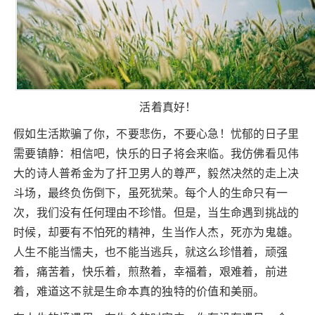
活着真好！
假如生活欺骗了你，不要悲伤，不要心急！忧郁的日子里
需要镇静：相信吧，快乐的日子将会来临。我仿佛看见伟
大的诗人普希金为了扞卫男人的尊严，毅然决然的走上决
斗场，最终负伤倒下，虽死犹荣。每个人的生命只有一
次，我们没有任何理由不珍惜。但是，当生命遇到挑战的
时候，却要有不怕死的精神，生当作人杰，死亦为鬼雄。
人生不能当懦夫，也不能当逃兵，就这么珍惜着，顽强
着，痛苦着，快乐着，煎熬着，幸福着，艰难着，前进
着，难道这不就是生命本真的独特的价值和美丽。