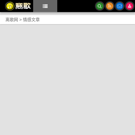
离歌网
>
情感文章