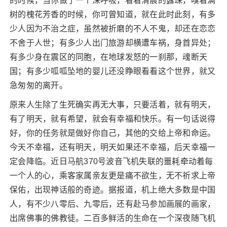
的时候，当你做了一个深呼吸，看着清晨的露珠，嗅着满
树的槐花芳香的时候，你可曾知道，就在此时此刻，有多
少人因为不治之症，虽然被折磨的不人不鬼，却还在恋恋
不舍于人世；有多少人出门旅游却横遭车祸，身首异处；
有多少身在震区的同胞，在地球发怒的一刹那，魂断天
国；有多少呱呱坠地的婴儿还没睁眼看看这个世界，就又
急匆匆的离开。
原来人生除了生死确实再无大事，只要活着，就有明天，
有了明天，就有希望，就会有幸福和快乐。有一句话说得
好，你的任务就是做好你自己，其他的交给上帝和命运。
今天不幸福，还有明天，明天如果还不幸福，后天幸福一
定会降临。近日马航370号波音飞机失联的噩耗牵动着每
一个人的心，乘客家属亲友更是痛不欲生，无不祈求上帝
保佑，出现神话般的奇迹。据报道，机上绝大多数是中国
人，有不少八零后、九零后，还有赴马参加画展的画家，
出席佛事的佛教徒。二百多鲜活的生命在一个深夜随飞机