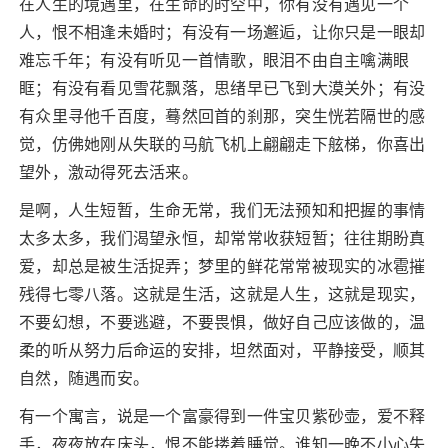
在人生的境遇里，在生命的时空中，你有没有遇见一个
人，恨不相逢未婚时；有没有一场邂逅，让你只是一眼却
难忘千年；有没有听见一首情歌，眼泪不由自主噙满眼
眶；有没有看见雪花飘落，思绪早已飞到大漠关外；有没
有众里寻他千百度，蓦然回首的刹那，突生恍若隔世的感
觉，仿佛她刚从失联的马航飞机上翩翩走下舷梯，你喜出
望外，激动得死去活来。
是啊，人生短暂，生命无常，我们无法预知和把握的事情
太多太多，我们渴望永恒，却常常收获短暂；往往期盼真
爱，却总是被生活捉弄；梦里的鲜花常常被现实的冰雹摧
残得七零八落。这就是生活，这就是人生，这就是现实，
不要幻想，不要逃避，不要畏惧，做好自己应该做的，温
柔的听从努力后命运的安排，坦然面对，平静接受，顺其
自然，随遇而安。
有一个寓言，说是一个富豪得到一件宝贝紫砂壶，爱不释
手，夜夜放在床头，恨不能搂着睡觉。谁知一晚不小心失