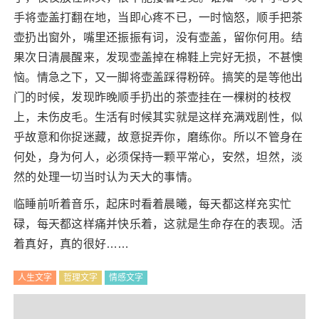
手将壶盖打翻在地，当即心疼不已，一时恼怒，顺手把茶
壶扔出窗外，嘴里还振振有词，没有壶盖，留你何用。结
果次日清晨醒来，发现壶盖掉在棉鞋上完好无损，不甚懊
恼。情急之下，又一脚将壶盖踩得粉碎。搞笑的是等他出
门的时候，发现昨晚顺手扔出的茶壶挂在一棵树的枝杈
上，未伤皮毛。生活有时候其实就是这样充满戏剧性，似
乎故意和你捉迷藏，故意捉弄你，磨练你。所以不管身在
何处，身为何人，必须保持一颗平常心，安然，坦然，淡
然的处理一切当时认为天大的事情。
临睡前听着音乐，起床时看着晨曦，每天都这样充实忙
碌，每天都这样痛并快乐着，这就是生命存在的表现。活
着真好，真的很好……
人生文字
哲理文字
情感文字