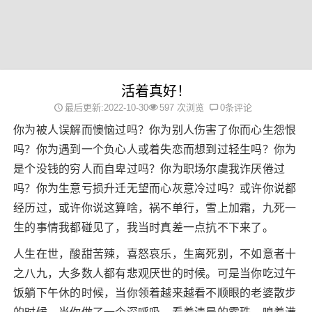
活着真好！
最后更新:2022-10-30
597 次浏览
0条评论
你为被人误解而懊恼过吗？你为别人伤害了你而心生怨恨
吗？你为遇到一个负心人或着失恋而想到过轻生吗？你为
是个没钱的穷人而自卑过吗？你为职场尔虞我诈厌倦过
吗？你为生意亏损升迁无望而心灰意冷过吗？或许你说都
经历过，或许你说这算啥，祸不单行，雪上加霜，九死一
生的事情我都碰见了，我当时真差一点抗不下来了。
人生在世，酸甜苦辣，喜怒哀乐，生离死别，不如意者十
之八九，大多数人都有悲观厌世的时候。可是当你吃过午
饭躺下午休的时候，当你领着越来越看不顺眼的老婆散步