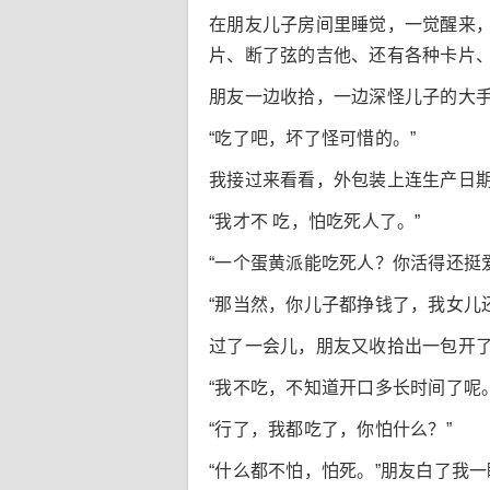
在朋友儿子房间里睡觉，一觉醒来
片、断了弦的吉他、还有各种卡片、各种
朋友一边收拾，一边深怪儿子的大
“吃了吧，坏了怪可惜的。”
我接过来看看，外包装上连生产日
“我才不 吃，怕吃死人了。”
“一个蛋黄派能吃死人？你活得还挺
“那当然，你儿子都挣钱了，我女儿
过了一会儿，朋友又收拾出一包开
“我不吃，不知道开口多长时间了呢。
“行了，我都吃了，你怕什么？”
“什么都不怕，怕死。”朋友白了我