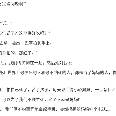
定没问题啊!”
气话。”
丧气话了？这乌梅好吃吗？”
又去拿，被她一巴掌拍到手上。
的手拍的，都红了。”
”然后，我们俩笑倒在一起。然后她对我说：
怕死!世界上最怕死的人和最不怕死的人，都是当了妈妈的人，你
死，怕自己死了，苦了孩子，每天都活得小心翼翼。一旦有什么
，可以为了我们不顾生死，这个人就是妈妈!”
我们俩不约而同地拿起手机，突然很想给妈妈打个电话......