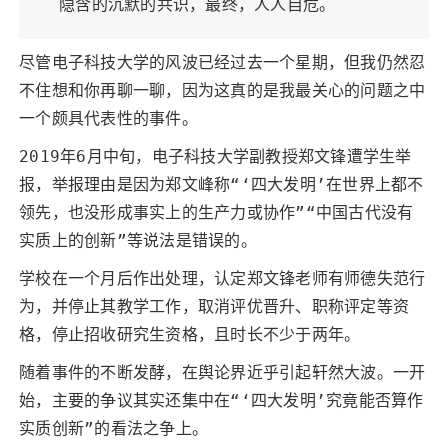
隐含的沉默的共识，最终，人人自危。
尽管电子科技大学的风波已经过去一个星期，但我仍然忍
不住想和你再聊一聊，因为这真的是我最关心的问题之中
一个颇具代表性的事件。
2019年6月中旬，电子科技大学副教授郑文锋遭学生举
报，举报理由是因为郑文峰称“‘四大发明’在世界上都不
领先，也没形成事实上的生产力或协作”“中国古代没有
实质上的创新”等说法是错误的。
学校在一个月后作出处理，认定郑文锋老师有师德失范行
为，并停止其教学工作，取消评优晋升、职称评定等资
格，停止招收研究生资格，且时长不少于两年。
随着事件的不断发酵，在舆论界近乎引起轩然大波。一开
始，主要的争议其实还集中在“‘四大发明’究竟能否算作
实质创新”的看法之争上。